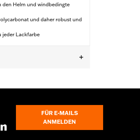
en den Helm und windbedingte
Polycarbonat und daher robust und
u jeder Lackfarbe
FÜR E-MAILS
ANMELDEN
en