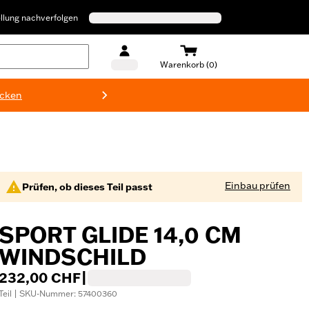
llung nachverfolgen
Warenkorb (0)
ecken
Harley-D
Einbau prüfen
Prüfen, ob dieses Teil passt
SPORT GLIDE 14,0 CM
WINDSCHILD
232,00 CHF
|
Teil | SKU-Nummer: 57400360