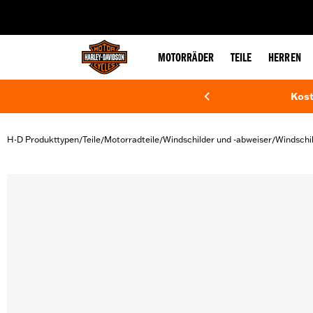
web accessibility
MOTORRÄDER
TEILE
HERREN
Kost
H-D Produkttypen
Teile
Motorradteile
Windschilder und -abweiser
Windschi
/
/
/
/