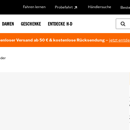
Fahren lernen
Händlersuche
Probefahrt
Beste
DAMEN
GESCHENKE
ENTDECKE H-D
enloser Versand ab 50 € & kostenlose Rücksendung –
jetzt entd
lder