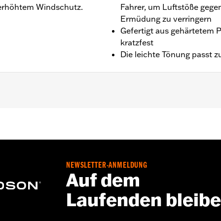
ht erhöhtem Windschutz.
Fahrer, um Luftstöße geg
Ermüdung zu verringern
Gefertigt aus gehärtetem 
kratzfest
Die leichte Tönung passt z
bonat
NEWSLETTER-ANMELDUNG
Auf dem
 über dem Scheinwerfer:
Zoll
Laufenden bleib
childes:
Zoll
Go to
www.h-d.com/warranty
for full details