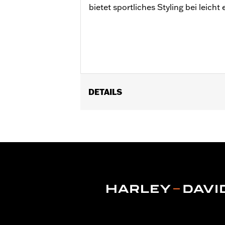
bietet sportliches Styling bei leic
DETAILS
Für FLSB Modelle ’18–’24.
In Einheiten erhältlich:
Jeweils
Material:
Hartbeschichtetes Polycar
Breite:
16 Inches
In der Box:
Nur Windschild
Maßeinheit Materialbreite:
Zoll
Maßeinheit Höhe des Windschildes
Gesamthöhe des Windschildes:
5.5
Maßeinheit Gesamthöhe des Winds
GARANTIE:
1 year limited warranty – 