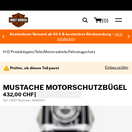
web accessibility
(0)
Kostenloser Versand ab 50 € & kostenlose Rücksendung –
jetzt
entdecken
H-D Produkttypen
Teile
Motorradteile
Fahrzeugschutz
/
/
/
Einbau prüfen
Prüfen, ob dieses Teil passt
MUSTACHE MOTORSCHUTZBÜGEL
432,00 CHF
|
Teil | SKU-Nummer: 49000141