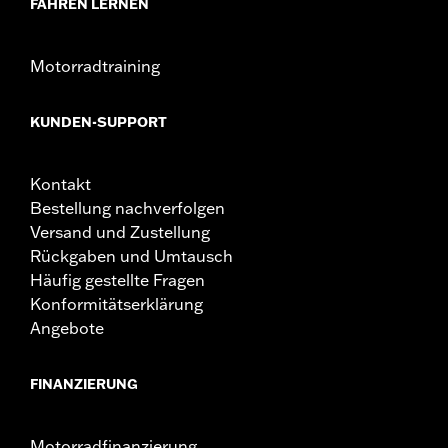
FAHREN LERNEN
Umfang Schutz für die Beine und vor kosmetischen
Schäden am Fahrzeug bieten. Sie sind nicht dafür
gedacht, bei einem Zusammenstoß mit einem
Motorradtraining
anderen Fahrzeug oder einem anderen Objekt vor
Verletzungen zu schützen. Motorschutzbügel-
Fußrasten oder Highway-Fußrasten nicht unter
KUNDEN-SUPPORT
normalen Stop-and-Go-Bedingungen verwenden.
Dies könnte zu schweren oder tödlichen
Verletzungen führen.
Kontakt
Bestellung nachverfolgen
Versand und Zustellung
Rückgaben und Umtausch
Häufig gestellte Fragen
Konformitätserklärung
Angebote
FINANZIERUNG
Motorradfinanzierung