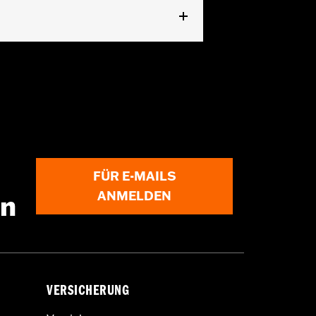
lung mit DruckknÃ¶pfen
,
Zwei-Wege-
FÜR E-MAILS
ANMELDEN
en
VERSICHERUNG