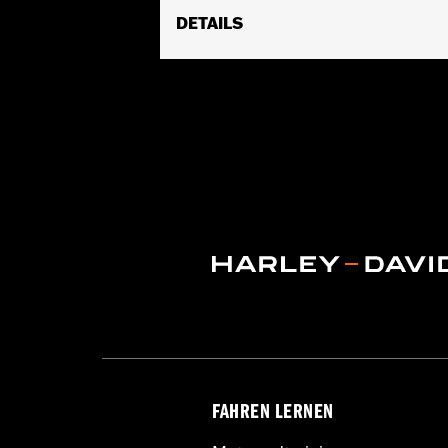
DETAILS
Geschlecht:
Damen
Funktionsmerkmale:
Abriebfestigkei
FrontreiÃŸverschluss
GARANTIE:
5 year limited warranty –
Herkunft:
Imported
FAHREN LERNEN