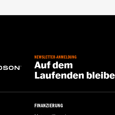
t
,
Protektorentaschen
,
Gepolstert
,
Taschen
,
Weitenverstel
 Go to
www.h-d.com/warranty
for full details
NEWSLETTER-ANMELDUNG
Auf dem
Laufenden bleib
FINANZIERUNG