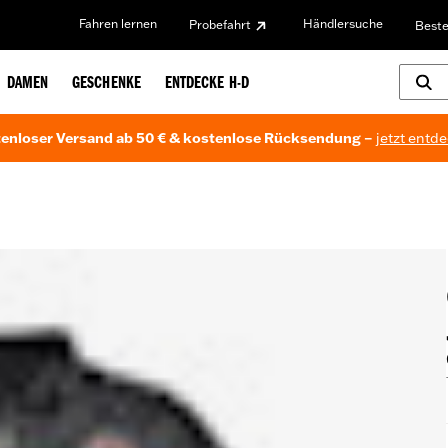
Fahren lernen
Händlersuche
Probefahrt
Beste
DAMEN
GESCHENKE
ENTDECKE H-D
enloser Versand ab 50 € & kostenlose Rücksendung –
jetzt entd