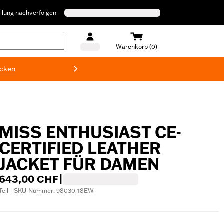
llung nachverfolgen
Warenkorb (0)
ecken
Harley-D
MISS ENTHUSIAST CE-
CERTIFIED LEATHER
JACKET FÜR DAMEN
643,00 CHF
|
Teil | SKU-Nummer: 98030-18EW