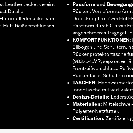
t Leather Jacket vereint
Passform und Bewegungs
est Du alle
Rücken. Vorgeformte Ärmel
otorradlederjacke, von
Druckknöpfen. Zwei Hüft-R
en Hüft-Reißverschlüssen …
Passform durch Classic Fi
angenehmeres Tragegefühl
KOMFORTFUNKTIONEN
:
Ellbogen und Schultern, nac
Rückenprotektortasche für
(98375-15VR, separat erhäl
Frontreißverschluss. Reiß
Rückentaille, Schultern u
TASCHEN
:
Handwärmertasc
Innentasche mit vertikale
Design-Details
:
Lederstüc
Materialien
:
Mittelschwere
Polyester-Netzfutter.
Certification
:
Zertifiziert