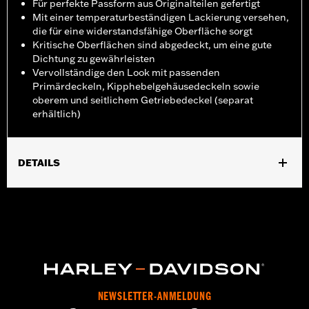
Für perfekte Passform aus Originalteilen gefertigt
Mit einer temperaturbeständigen Lackierung versehen,
die für eine widerstandsfähige Oberfläche sorgt
Kritische Oberflächen sind abgedeckt, um eine gute
Dichtung zu gewährleisten
Vervollständige den Look mit passenden
Primärdeckeln, Kipphebelgehäusedeckeln sowie
oberem und seitlichem Getriebedeckel (separat
erhältlich)
DETAILS
Geeignet für Softail Modelle ab ’18, Touring Modelle ab ’17
(außer FLTRXRRSE ab ’25) und Trike Modelle. Nicht geeignet für
Modelle mit Zentralkühlung.
In Einheiten erhältlich:
Jeweils
In der Box:
Nur Nockenwellendeckel
GARANTIE:
,,,,,,,,,,,,,,,,,,,,,,,,,,,,,,,,,,,,,,,,,,,,,,,,,,,,,,,,,,,,,,,,,,
NOTIZEN:
Für den Aus- und Einbau von Motorabdeckungen
NEWSLETTER-ANMELDUNG
müssen möglicherweise neue Dichtungen gekauft