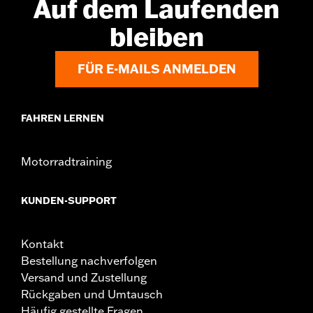
Auf dem Laufenden
werden. Wende Dich für weitere Informationen an
Deinen Händler.
bleiben
FÜR E-MAILS ANMELDEN
FAHREN LERNEN
Motorradtraining
KUNDEN-SUPPORT
Kontakt
Bestellung nachverfolgen
Versand und Zustellung
Rückgaben und Umtausch
Häufig gestellte Fragen