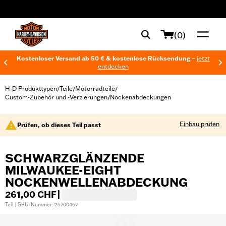
web accessibility
(0)
Kostenloser Versand ab 50 € & kostenlose Rücksendung –
jetzt
entdecken
H-D Produkttypen
Teile
Motorradteile
/
/
/
Custom-Zubehör und -Verzierungen
Nockenabdeckungen
/
Einbau prüfen
Prüfen, ob dieses Teil passt
SCHWARZGLÄNZENDE
MILWAUKEE-EIGHT
NOCKENWELLENABDECKUNG
261,00 CHF
|
Teil | SKU-Nummer: 25700467