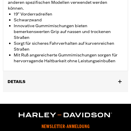
anderen spezifischen Modellen verwendet werden
können.
19" Vorderradreifen
Schwarzwand
Innovative Gummimischungen bieten
bemerkenswerten Grip auf nassen und trockenen
Straßen
Sorgt für sicheres Fahrverhalten auf kurvenreichen
Straßen
Mit Ruß angereicherte Gummimischungen sorgen für
hervorragende Haltbarkeit ohne Leistungseinbußen
DETAILS
Geeignet für FLTRX von ’15 bis ’19, FLTRXS von ’15 bis ’17, FLHX
von ’14 bis ’19 und FLHXS Modelle von ’14 bis ’17. Auch geeignet
für Touring Modelle ab ’09 mit 19 Zoll Rad aus dem
Zubehörprogramm und 16 Zoll Michelin® Reifen hinten.
Position auf Motorrad:
Vorn
In Einheiten erhältlich:
Jeweils
NEWSLETTER-ANMELDUNG