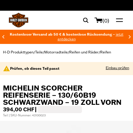
web accessibility
(0)
Kostenloser Versand ab 50 € & kostenlose Rücksendung –
jetzt
entdecken
H-D Produkttypen
Teile
Motorradteile
Reifen und Räder
Reifen
/
/
/
/
Einbau prüfen
Prüfen, ob dieses Teil passt
MICHELIN SCORCHER
REIFENSERIE – 130/60B19
SCHWARZWAND – 19 ZOLL VORN
394,00 CHF
|
Teil | SKU-Nummer: 43100023