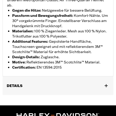
unserem Metropolitan Classic Air Three-Quarter Helmet
ab.
Gegen die Hitze
:
Netzgewebe für bessere Belüftung.
Passform und Bewegungsfreiheit
:
Komfort-Nähte. Um
30° vorgekrümmte Finger. Einstellbarer Verschluss am
Handgelenk mit Druckknopf.
Materialien
:
100 % Ziegenleder. Mesh aus 100 % Nylon.
Trikotfutter aus 100 % Polyester.
Additional Features
:
Gepolsterte Handfläche,
Touchscreen-geeignet und mit reflektierendem 3M™
Scotchlite™ Material für erhöhte Sichtbarkeit.
Design-Details
:
Zuglasche.
Motive
:
Reflektierendes 3M™ Scotchlite™ Material.
Certification
:
EN 13594:2015
DETAILS
Geschlecht:
Herren
,
,
Funktionsmerkmale:
Touchscreen-kompatibel
Reflektierend
,
VorgekrÃ¼mmte Finger
Komfort-NÃ¤hte