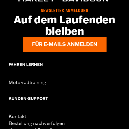
GARANTIE:
2 Jahre beschränkte Garantie – Alle Details dazu auf
www.h-d.com/warranty
NEWSLETTER-ANMELDUNG
Herkunft:
Importiert
Auf dem Laufenden
bleiben
FÜR E-MAILS ANMELDEN
FAHREN LERNEN
Motorradtraining
KUNDEN-SUPPORT
Kontakt
Bestellung nachverfolgen