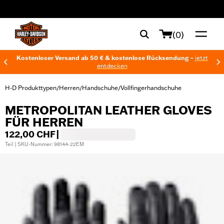
web accessibility
(0)
Kostenloser Versand ab 50 € & kostenlose Rücksendung –
jetzt
entdecken
H-D Produkttypen
Herren
Handschuhe
Vollfingerhandschuhe
/
/
/
METROPOLITAN LEATHER GLOVES
FÜR HERREN
122,00 CHF
|
Teil | SKU-Nummer: 98144-22EM