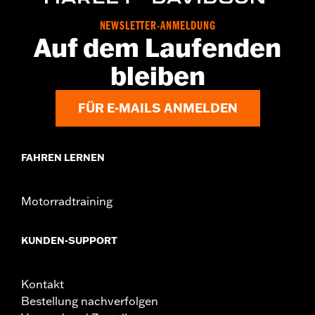
GARANTIE:
2 Jahre beschränkte Garantie – Alle Details dazu auf
www.h-d.com/warranty
NEWSLETTER-ANMELDUNG
Herkunft:
Importiert
Auf dem Laufenden
bleiben
FÜR E-MAILS ANMELDEN
FAHREN LERNEN
Motorradtraining
KUNDEN-SUPPORT
Kontakt
Bestellung nachverfolgen