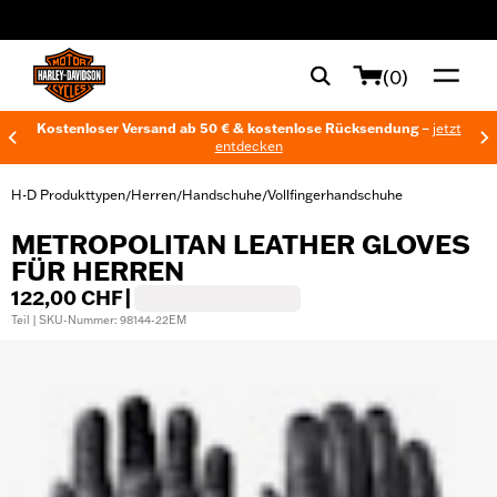
web accessibility
(0)
Kostenloser Versand ab 50 € & kostenlose Rücksendung –
jetzt
entdecken
H-D Produkttypen
Herren
Handschuhe
Vollfingerhandschuhe
/
/
/
METROPOLITAN LEATHER GLOVES
FÜR HERREN
122,00 CHF
|
Teil | SKU-Nummer: 98144-22EM