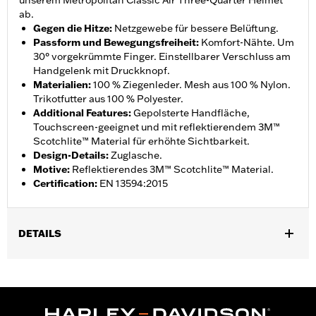
unserem Metropolitan Classic Air Three-Quarter Helmet
ab.
Gegen die Hitze
:
Netzgewebe für bessere Belüftung.
Passform und Bewegungsfreiheit
:
Komfort-Nähte. Um
30° vorgekrümmte Finger. Einstellbarer Verschluss am
Handgelenk mit Druckknopf.
Materialien
:
100 % Ziegenleder. Mesh aus 100 % Nylon.
Trikotfutter aus 100 % Polyester.
Additional Features
:
Gepolsterte Handfläche,
Touchscreen-geeignet und mit reflektierendem 3M™
Scotchlite™ Material für erhöhte Sichtbarkeit.
Design-Details
:
Zuglasche.
Motive
:
Reflektierendes 3M™ Scotchlite™ Material.
Certification
:
EN 13594:2015
DETAILS
Geschlecht:
Herren
,
,
Funktionsmerkmale:
Touchscreen-kompatibel
Reflektierend
,
VorgekrÃ¼mmte Finger
Komfort-NÃ¤hte