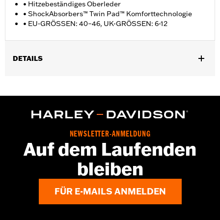
• Hitzebeständiges Oberleder
• ShockAbsorbers™ Twin Pad™ Komforttechnologie
• EU-GRÖSSEN: 40–46, UK-GRÖSSEN: 6-12
DETAILS
Geschlecht:
Herren
GARANTIE:
Wolverine Worldwide Herstellergarantie – Alle
Details dazu auf
www.h-d.com/warranty
Herkunft:
Importiert
Dimension Description:
SCHAFTHÖHE: 15,2 cm /
NEWSLETTER-ANMELDUNG
ABSATZHÖHE: 3,8 cm
Auf dem Laufenden
bleiben
FÜR E-MAILS ANMELDEN