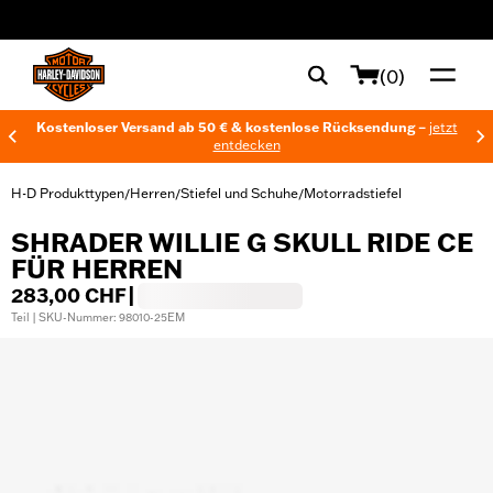
web accessibility
(0)
Kostenloser Versand ab 50 € & kostenlose Rücksendung –
jetzt
entdecken
H-D Produkttypen
Herren
Stiefel und Schuhe
Motorradstiefel
/
/
/
SHRADER WILLIE G SKULL RIDE CE
FÜR HERREN
283,00 CHF
|
Teil | SKU-Nummer: 98010-25EM