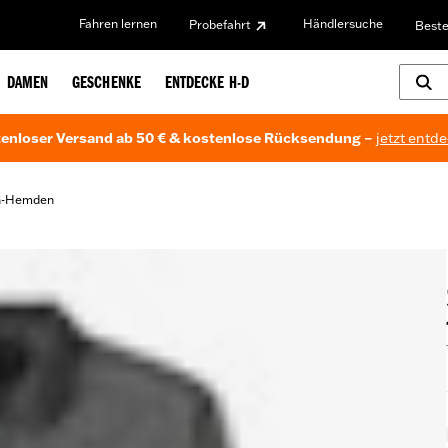
Fahren lernen
Händlersuche
Probefahrt
Beste
DAMEN
GESCHENKE
ENTDECKE H-D
enloser Versand ab 50 € & kostenlose Rücksendung –
jetzt entd
wn-Hemden