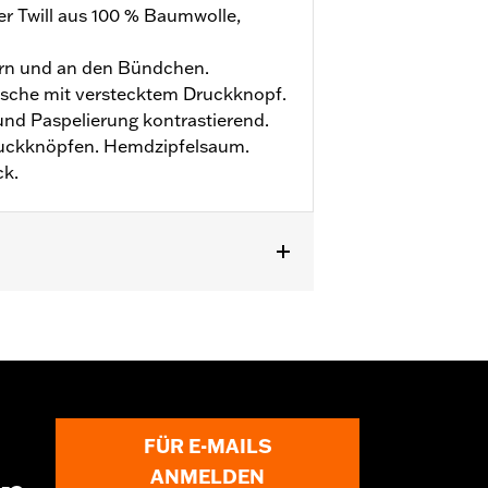
er Twill aus 100 % Baumwolle,
orn und an den Bündchen.
tasche mit verstecktem Druckknopf.
und Paspelierung kontrastierend.
ruckknöpfen. Hemdzipfelsaum.
k.
zu
FÜR E-MAILS
ANMELDEN