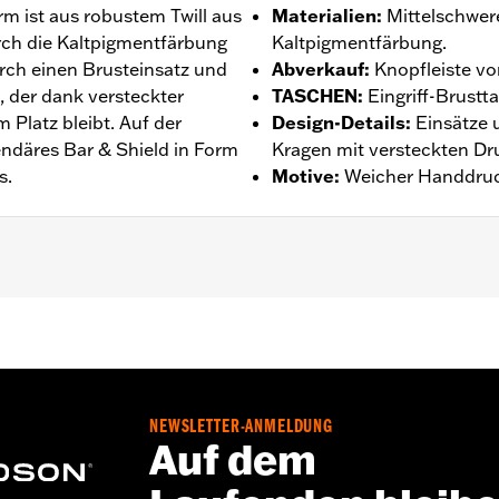
 ist aus robustem Twill aus
Materialien
:
Mittelschwer
rch die Kaltpigmentfärbung
Kaltpigmentfärbung.
rch einen Brusteinsatz und
Abverkauf
:
Knopfleiste v
 der dank versteckter
TASCHEN
:
Eingriff-Brust
Platz bleibt. Auf der
Design-Details
:
Einsätze 
endäres Bar & Shield in Form
Kragen mit versteckten D
s.
Motive
:
Weicher Handdruc
rn
,
Taschen
ntie – Auf
www.h-d.com/warranty
findet man alle Details da
NEWSLETTER-ANMELDUNG
Auf dem