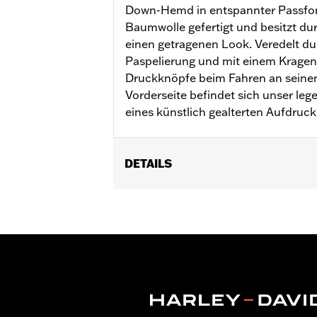
Down-Hemd in entspannter Passform
Baumwolle gefertigt und besitzt du
einen getragenen Look. Veredelt du
Paspelierung und mit einem Kragen,
Druckknöpfe beim Fahren an seinem 
Vorderseite befindet sich unser leg
eines künstlich gealterten Aufdruck
DETAILS
Geschlecht:
Herren
Funktionsmerkmale:
Knopfleiste vo
GARANTIE:
2 Jahre beschränkte Gara
Herkunft:
Importiert