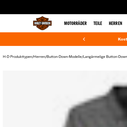
web accessibility
MOTORRÄDER
TEILE
HERREN
Kost
H-D Produkttypen
Herren
Button-Down-Modelle
Langärmelige Button-Do
/
/
/