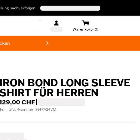
llung nachverfolgen
Warenkorb (0)
ecken
Harley-D
IRON BOND LONG SLEEVE
SHIRT FÜR HERREN
129,00 CHF
|
Teil | SKU-Nummer: 99177-24VM