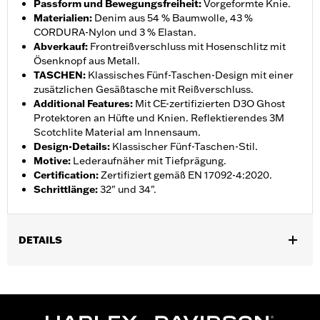
Passform und Bewegungsfreiheit
:
Vorgeformte Knie.
Materialien
:
Denim aus 54 % Baumwolle, 43 %
CORDURA-Nylon und 3 % Elastan.
Abverkauf
:
Frontreißverschluss mit Hosenschlitz mit
Ösenknopf aus Metall.
TASCHEN
:
Klassisches Fünf-Taschen-Design mit einer
zusätzlichen Gesäßtasche mit Reißverschluss.
Additional Features
:
Mit CE-zertifizierten D3O Ghost
Protektoren an Hüfte und Knien. Reflektierendes 3M
Scotchlite Material am Innensaum.
Design-Details
:
Klassischer Fünf-Taschen-Stil.
Motive
:
Lederaufnäher mit Tiefprägung.
Certification
:
Zertifiziert gemäß EN 17092-4:2020.
Schrittlänge
:
32" und 34".
DETAILS
Geschlecht:
Herren
,
,
Funktionsmerkmale:
FrontreiÃŸverschluss
Taschen
Mit
,
,
Protektoren
Abriebfestigkeit
Reflektierend