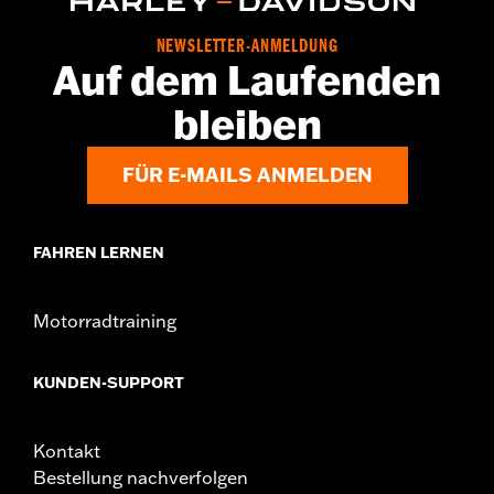
GARANTIE:
2 year limited warranty – Go to
www.h-
d.com/warranty
for full details
NEWSLETTER-ANMELDUNG
Pant Style:
Straight
Auf dem Laufenden
Herkunft:
Imported
bleiben
FÜR E-MAILS ANMELDEN
FAHREN LERNEN
Motorradtraining
KUNDEN-SUPPORT
Kontakt
Bestellung nachverfolgen