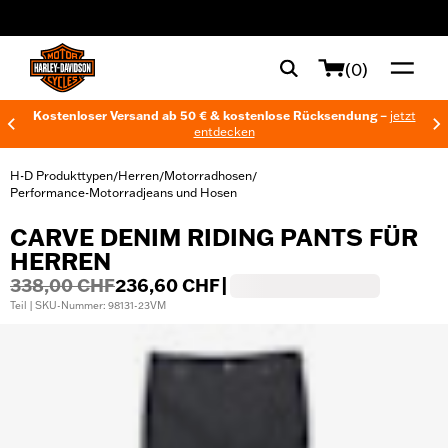
web accessibility
(0)
Kostenloser Versand ab 50 € & kostenlose Rücksendung –
jetzt
entdecken
H-D Produkttypen
Herren
Motorradhosen
/
/
/
Performance-Motorradjeans und Hosen
CARVE DENIM RIDING PANTS FÜR
HERREN
338,00 CHF
236,60 CHF
|
Teil | SKU-Nummer: 98131-23VM