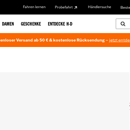
Fahren lernen
Händlersuche
Probefahrt
Beste
DAMEN
GESCHENKE
ENTDECKE H-D
enloser Versand ab 50 € & kostenlose Rücksendung –
jetzt entd