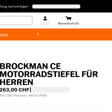
llung nachverfolgen
Warenkorb (0)
ecken
Harley-D
BROCKMAN CE
MOTORRADSTIEFEL FÜR
HERREN
263,00 CHF
|
Teil | SKU-Nummer: 99505-24EM