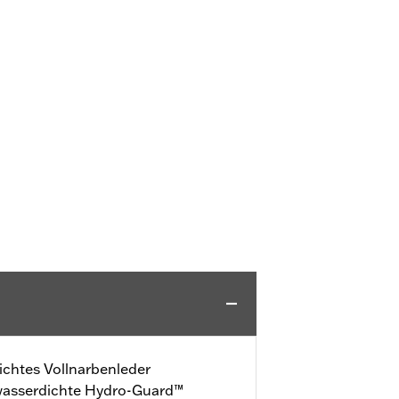
htes Vollnarbenleder
wasserdichte Hydro-Guard™