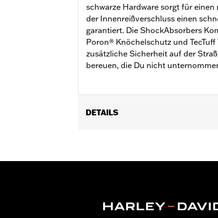
schwarze Hardware sorgt für einen 
der Innenreißverschluss einen schne
garantiert. Die ShockAbsorbers Ko
Poron® Knöchelschutz und TecTuff 
zusätzliche Sicherheit auf der Straß
bereuen, die Du nicht unternommen
DETAILS
Geschlecht:
Herren
Funktionsmerkmale:
Wasserdicht
Technology:
Waterproof
Dimension Description:
SCHAFTHÖHE