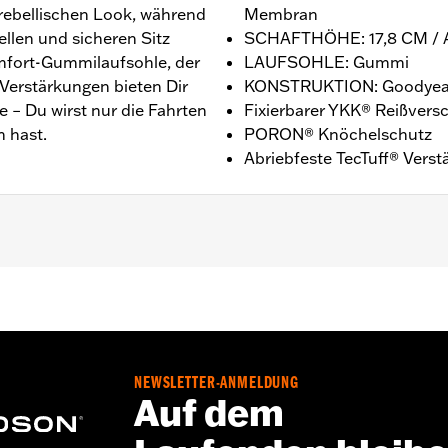
rebellischen Look, während
Membran
llen und sicheren Sitz
SCHAFTHÖHE: 17,8 CM /
mfort-Gummilaufsohle, der
LAUFSOHLE: Gummi
Verstärkungen bieten Dir
KONSTRUKTION: Goodyear
e – Du wirst nur die Fahrten
Fixierbarer YKK® Reißversc
 hast.
PORON® Knöchelschutz
Abriebfeste TecTuff® Vers
: 17,8 CM / ABSATZHÖHE: 3,8 cm
NEWSLETTER-ANMELDUNG
Auf dem