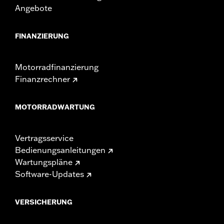
und/oder Gaszuges sowie der Bremsschläuche
Angebote
erfordern. In vielen Ländern ist die Lenkerhöhe
gesetzlich geregelt. Informiere Dich in Bezug auf die
örtlichen Gesetze, um sicherzustellen, dass Dein
FINANZIERUNG
Motorrad die geltenden Vorschriften erfüllt.
Motorradfinanzierung
Finanzrechner
MOTORRADWARTUNG
Vertragsservice
Bedienungsanleitungen
Wartungspläne
Software-Updates
VERSICHERUNG