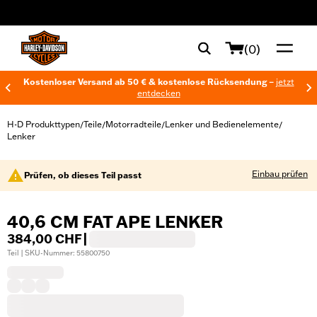
web accessibility
(0)
Kostenloser Versand ab 50 € & kostenlose Rücksendung –
jetzt
entdecken
H-D Produkttypen
Teile
Motorradteile
Lenker und Bedienelemente
/
/
/
/
Lenker
Einbau prüfen
Prüfen, ob dieses Teil passt
40,6 CM FAT APE LENKER
384,00 CHF
|
Teil | SKU-Nummer: 55800750