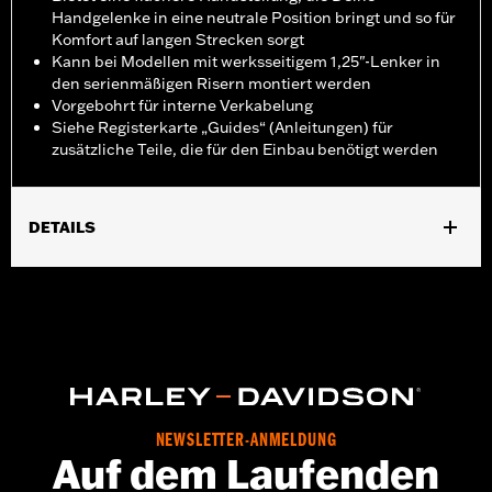
Handgelenke in eine neutrale Position bringt und so für
Komfort auf langen Strecken sorgt
Kann bei Modellen mit werksseitigem 1,25"-Lenker in
den serienmäßigen Risern montiert werden
Vorgebohrt für interne Verkabelung
Siehe Registerkarte „Guides“ (Anleitungen) für
zusätzliche Teile, die für den Einbau benötigt werden
DETAILS
Geeignet für Road King von ’14 bis ’20 außer Fahrzeuge mit
abnehmbaren H-D 4-Punkt-Montagekits. Modelle, die
serienmäßig mit 25,4 mm Lenkern ausgestattet sind, erfordern
das separat erhältliche 32 mm Lenker-Riser-Kit. Alle Modelle
erfordern zusätzliche Einbauteile.
Installationsanleitung
Harley-Davidson Handlebar Installation
Requirements
NEWSLETTER-ANMELDUNG
Auf dem Laufenden
Basisbreite:
11.0