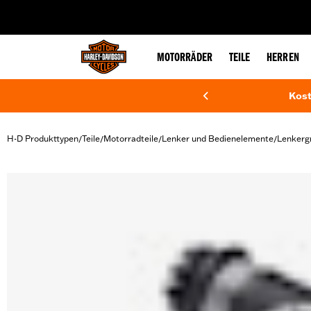
web accessibility
MOTORRÄDER
TEILE
HERREN
Kost
H-D Produkttypen
Teile
Motorradteile
Lenker und Bedienelemente
Lenkergr
/
/
/
/