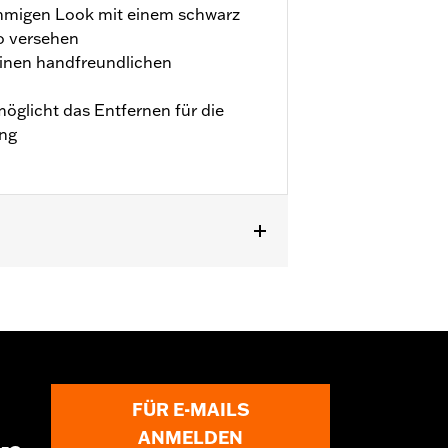
timmigen Look mit einem schwarz
go versehen
einen handfreundlichen
öglicht das Entfernen für die
ng
LSTNSE, FLSTSE und FXSBSE sowie
FÜR E-MAILS
ANMELDEN