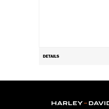
DETAILS
Für VRSC ’02–’17, XL ab ’96, XR ’08–
FLSTSE ’11–’12) und Touring Modelle ’
Installationsanleitung
Kollektion:
Burst
Durchmesser:
1.6
Maßeinheit Materialdurchmesser:
Z
In Einheiten erhältlich:
Paar
In der Box:
Rechter und linker Handgr