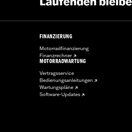
Laufenden bleib
Go to
www.h-d.com/warranty
for full details
FINANZIERUNG
Motorradfinanzierung
Finanzrechner
MOTORRADWARTUNG
Vertragsservice
Bedienungsanleitungen
Wartungspläne
Software-Updates