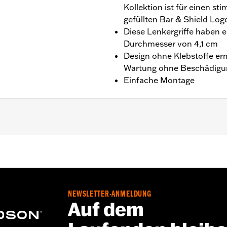
Kollektion ist für einen s
gefüllten Bar & Shield Lo
Diese Lenkergriffe haben 
Durchmesser von 4,1 cm
Design ohne Klebstoffe erm
Wartung ohne Beschädigu
Einfache Montage
’13, Dyna ’96–’17 (außer FXDLS), Softail ’95–’15 (außer F
96–’07.
NEWSLETTER-ANMELDUNG
oll
Auf dem
iff