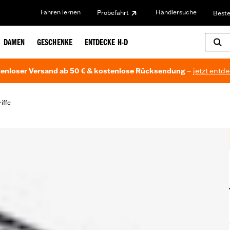
Fahren lernen
Händlersuche
Probefahrt
Beste
DAMEN
GESCHENKE
ENTDECKE H-D
enloser Versand ab 50 € & kostenlose Rücksendung –
jetzt entd
iffe