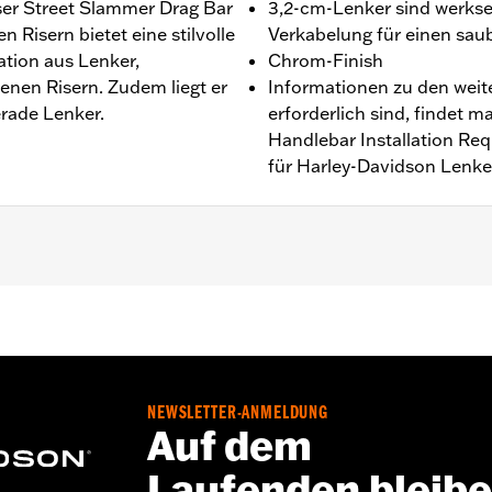
ser Street Slammer Drag Bar
3,2-cm-Lenker sind werksei
n Risern bietet eine stilvolle
Verkabelung für einen sa
ation aus Lenker,
Chrom-Finish
en Risern. Zudem liegt er
Informationen zu den weite
rade Lenker.
erforderlich sind, findet
Handlebar Installation R
für Harley-Davidson Lenke
 ’08–’17, FXDL ’01–’05, FXDWG ’99–’17, FXSTB, FXSTC und
rn den Kauf zusätzlicher Anbauteile. Nicht für Road King® M
 mit ABS ’08 und Modelle mit beheizten Lenkergriffen, hy
 Radio, Softail® Scheinwerfergehäuse-Kit oder Seitenwage
NEWSLETTER-ANMELDUNG
ation Requirements
Auf dem
Laufenden bleib