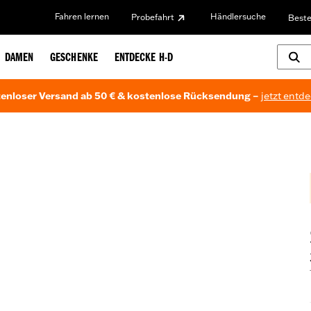
Fahren lernen
Händlersuche
Probefahrt
Beste
DAMEN
GESCHENKE
ENTDECKE H-D
enloser Versand ab 50 € & kostenlose Rücksendung –
jetzt entd