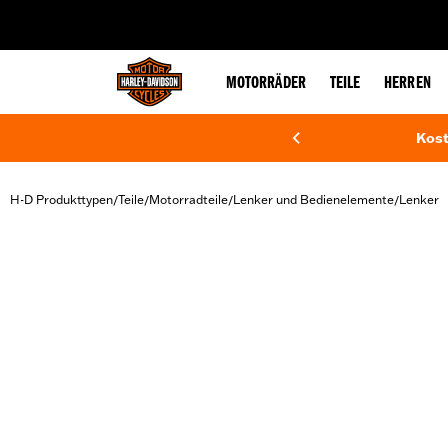
web accessibility
MOTORRÄDER
TEILE
HERREN
Kost
H-D Produkttypen
Teile
Motorradteile
Lenker und Bedienelemente
Lenker
/
/
/
/