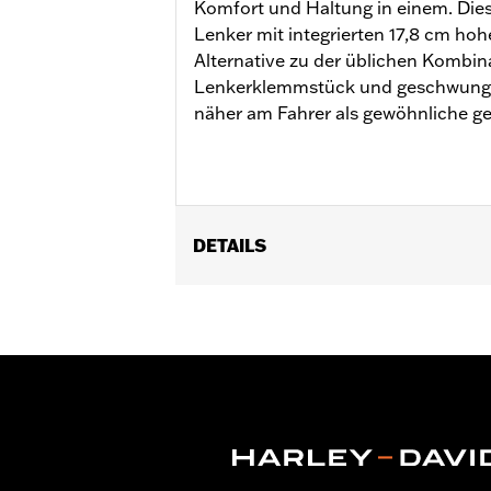
Komfort und Haltung in einem. Die
Lenker mit integrierten 17,8 cm hohe
Alternative zu der üblichen Kombin
Lenkerklemmstück und geschwungen
näher am Fahrer als gewöhnliche ge
DETAILS
Für FLD ’12–’16, FXDB ’06–’17, FXDF
Modelle ’03–’13. Alle Modelle erforde
Geschwindigkeitsregelanlage, Modelle
montierten Instrumenten, Road Tech™
Installationsanleitung
Harley-Davidson Handlebar Install
Basisbreite:
9.0
Maßeinheit Basisbreite:
Zoll