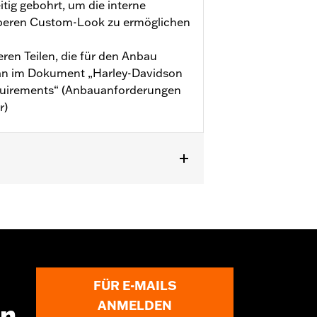
tig gebohrt, um die interne
uberen Custom-Look zu ermöglichen
ren Teilen, die für den Anbau
 man im Dokument „Harley-Davidson
equirements“ (Anbauanforderungen
r)
 FXSTD ’00–’15 sowie FLHR und FLHRC
odelle mit
draulischer Kupplung, am Lenker
n.
FÜR E-MAILS
ANMELDEN
en