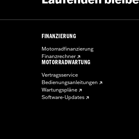
e:
Zoll
baukomponenten
oll
FINANZIERUNG
Motorradfinanzierung
Finanzrechner
MOTORRADWARTUNG
Vertragsservice
Bedienungsanleitungen
Wartungspläne
deren:
Zoll
Software-Updates
Go to
www.h-d.com/warranty
for full details
 und Riser kann bei bestimmten Modellen eine Änderung de
fordern. In vielen Ländern ist die Lenkerhöhe gesetzlich ge
cherzustellen, dass Dein Motorrad die geltenden Vorschriften