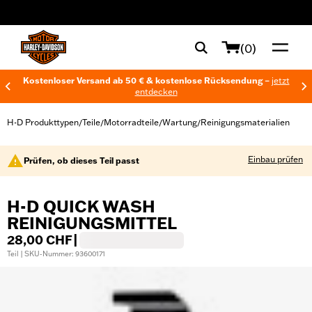
web accessibility
(0)
Kostenloser Versand ab 50 € & kostenlose Rücksendung –
jetzt
entdecken
H-D Produkttypen
Teile
Motorradteile
Wartung
Reinigungsmaterialien
/
/
/
/
Einbau prüfen
Prüfen, ob dieses Teil passt
H-D QUICK WASH
REINIGUNGSMITTEL
28,00 CHF
|
Teil | SKU-Nummer: 93600171