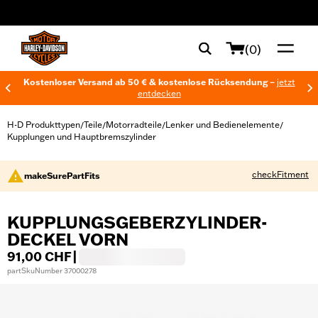
web accessibility
(0)
Kostenloser Versand ab 50 € & kostenlose Rücksendung –
jetzt
entdecken
H-D Produkttypen
Teile
Motorradteile
Lenker und Bedienelemente
/
/
/
/
Kupplungen und Hauptbremszylinder
checkFitment
makeSurePartFits
KUPPLUNGSGEBERZYLINDER-
DECKEL VORN
91,00 CHF
|
partSkuNumber 37000278