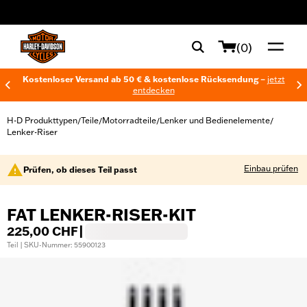
web accessibility
(0)
Kostenloser Versand ab 50 € & kostenlose Rücksendung –
jetzt
entdecken
H-D Produkttypen
Teile
Motorradteile
Lenker und Bedienelemente
/
/
/
/
Lenker-Riser
Einbau prüfen
Prüfen, ob dieses Teil passt
FAT LENKER-RISER-KIT
225,00 CHF
|
Teil | SKU-Nummer: 55900123