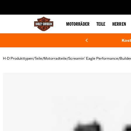
web accessibility
MOTORRÄDER
TEILE
HERREN
Kost
H-D Produkttypen
Teile
Motorradteile
Screamin’ Eagle Performance
Build
/
/
/
/