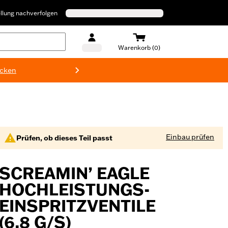
llung nachverfolgen
Warenkorb (0)
ecken
Harley-D
Einbau prüfen
Prüfen, ob dieses Teil passt
SCREAMIN’ EAGLE
HOCHLEISTUNGS-
EINSPRITZVENTILE
(6,8 G/S)