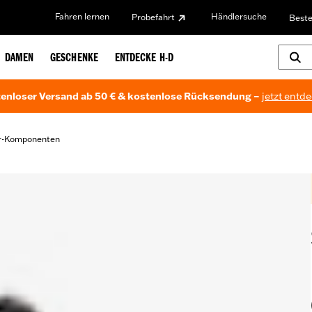
Fahren lernen
Händlersuche
Probefahrt
Beste
DAMEN
GESCHENKE
ENTDECKE H-D
enloser Versand ab 50 € & kostenlose Rücksendung –
jetzt entd
er-Komponenten