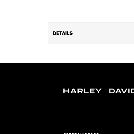
DETAILS
Für FXDWG ’93–’05 und Softail® Mode
Verbindung mit Billet Tauchrohren o
Installationsanleitung
In Einheiten erhältlich:
Jeweils
In der Box:
verchromte Innensechsk
GARANTIE:
1 year limited warranty – 