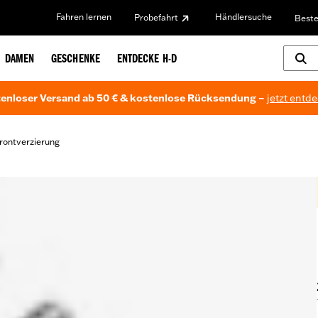
Fahren lernen
Händlersuche
Probefahrt
Beste
DAMEN
GESCHENKE
ENTDECKE H-D
enloser Versand ab 50 € & kostenlose Rücksendung –
jetzt entd
rontverzierung