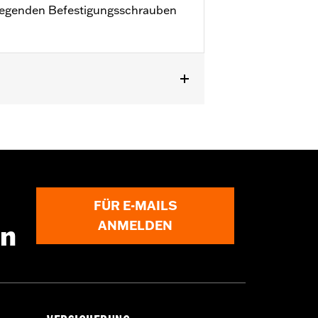
iliegenden Befestigungsschrauben
E, FXSE und FXSTD). Nicht in
FÜR E-MAILS
ANMELDEN
en