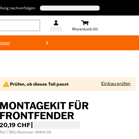
llung nachverfolgen
Warenkorb (0)
ecken
Harley-D
Einbau prüfen
Prüfen, ob dieses Teil passt
MONTAGEKIT FÜR
FRONTFENDER
20,19 CHF
|
Teil | SKU-Nummer: 94415-05