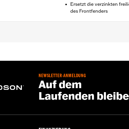
Ersetzt die verzinkten fre
des Frontfenders
lle ’91–’17 (außer Springer™, FXCW, FXCWC, FXSB, FXSBS
der Upside-Down-Gabel-Kit verwendbar.
antschrauben
NEWSLETTER-ANMELDUNG
Go to
www.h-d.com/warranty
for full details
Auf dem
Laufenden bleib