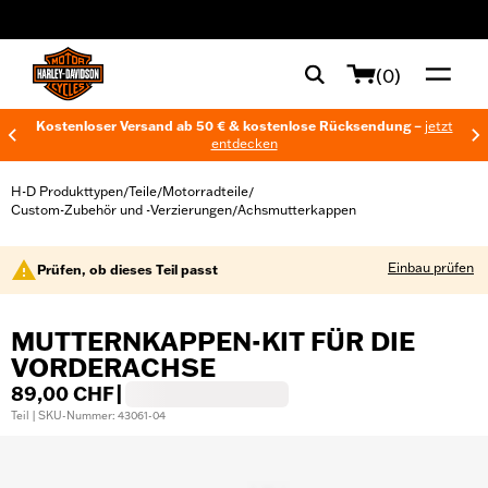
web accessibility
(0)
Kostenloser Versand ab 50 € & kostenlose Rücksendung –
jetzt
entdecken
H-D Produkttypen
Teile
Motorradteile
/
/
/
Custom-Zubehör und -Verzierungen
Achsmutterkappen
/
Einbau prüfen
Prüfen, ob dieses Teil passt
MUTTERNKAPPEN-KIT FÜR DIE
VORDERACHSE
89,00 CHF
|
Teil | SKU-Nummer: 43061-04