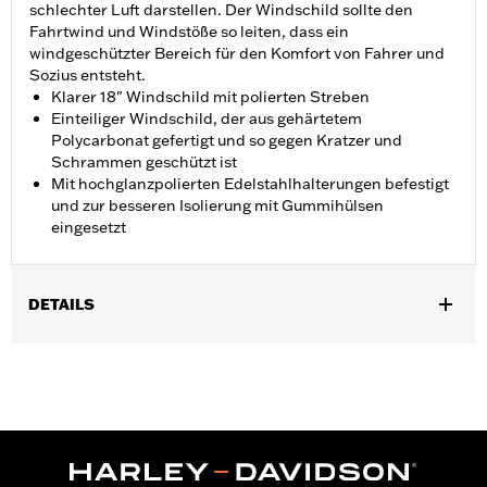
schlechter Luft darstellen. Der Windschild sollte den
Fahrtwind und Windstöße so leiten, dass ein
windgeschützter Bereich für den Komfort von Fahrer und
Sozius entsteht.
Klarer 18" Windschild mit polierten Streben
Einteiliger Windschild, der aus gehärtetem
Polycarbonat gefertigt und so gegen Kratzer und
Schrammen geschützt ist
Mit hochglanzpolierten Edelstahlhalterungen befestigt
und zur besseren Isolierung mit Gummihülsen
eingesetzt
DETAILS
Für FLS, FLSS, FLST, FLSTC, FLSTF, FLSTFB und FLSTFBS
Modelle ’00–’17 mit Zusatzscheinwerfern. FLS, FLSS, FLST,
FLSTF, FLSTFB und FLSTFBS Modelle ’00–’17 erfordern
Montagekit P/N 91800025. Nicht in Verbindung mit Custom-
Zusatzscheinwerfer-Kit P/N 68000051.
In Einheiten erhältlich:
Jeweils