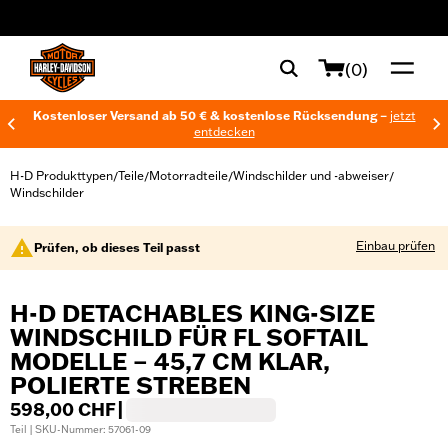
web accessibility
(0)
Kostenloser Versand ab 50 € & kostenlose Rücksendung –
jetzt
entdecken
H-D Produkttypen
Teile
Motorradteile
Windschilder und -abweiser
/
/
/
/
Windschilder
Einbau prüfen
Prüfen, ob dieses Teil passt
H-D DETACHABLES KING-SIZE
WINDSCHILD FÜR FL SOFTAIL
MODELLE – 45,7 CM KLAR,
POLIERTE STREBEN
598,00 CHF
|
Teil | SKU-Nummer: 57061-09