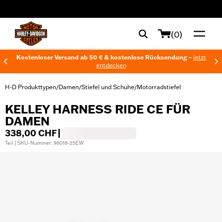
web accessibility
(0)
Kostenloser Versand ab 50 € & kostenlose Rücksendung –
jetzt
entdecken
H-D Produkttypen
Damen
Stiefel und Schuhe
Motorradstiefel
/
/
/
KELLEY HARNESS RIDE CE FÜR
DAMEN
338,00 CHF
|
Teil | SKU-Nummer: 98018-25EW