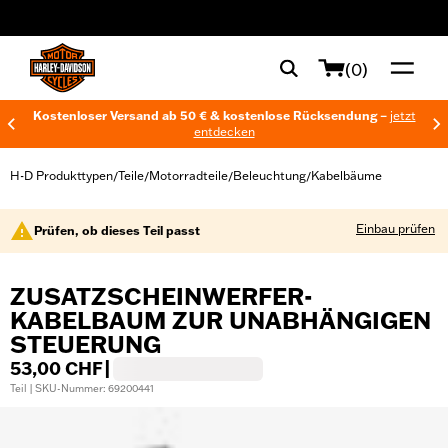
web accessibility
(0)
Kostenloser Versand ab 50 € & kostenlose Rücksendung –
jetzt
entdecken
H-D Produkttypen
Teile
Motorradteile
Beleuchtung
Kabelbäume
/
/
/
/
Einbau prüfen
Prüfen, ob dieses Teil passt
ZUSATZSCHEINWERFER-
KABELBAUM ZUR UNABHÄNGIGEN
STEUERUNG
53,00 CHF
|
Teil | SKU-Nummer: 69200441