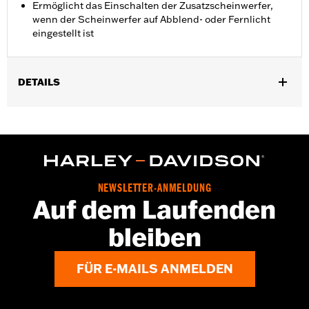
Ermöglicht das Einschalten der Zusatzscheinwerfer,
wenn der Scheinwerfer auf Abblend- oder Fernlicht
eingestellt ist
DETAILS
Für Electra Glide®, Street Glide® und Trike Modelle ’98–’13 mit
Zusatzscheinwerfern.
Installationsanleitung
In Einheiten erhältlich:
Jeweils
In der Box:
Kabelbaum und Installationsanleitung
NEWSLETTER-ANMELDUNG
GARANTIE:
1 year limited warranty – Go to
www.h-
Auf dem Laufenden
d.com/warranty
for full details
bleiben
FÜR E-MAILS ANMELDEN