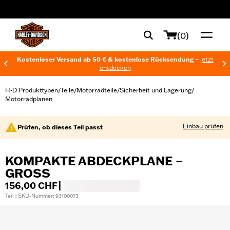
web accessibility
(0)
Kostenloser Versand ab 50 € & kostenlose Rücksendung –
jetzt
entdecken
H-D Produkttypen
Teile
Motorradteile
Sicherheit und Lagerung
/
/
/
/
Motorradplanen
Einbau prüfen
Prüfen, ob dieses Teil passt
KOMPAKTE ABDECKPLANE –
GROSS
156,00 CHF
|
Teil | SKU-Nummer: 93100073