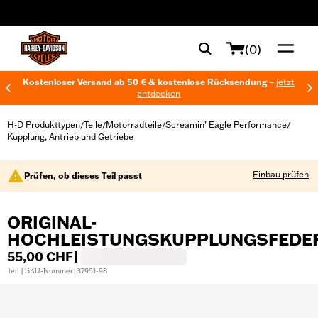
web accessibility
(0)
Kostenloser Versand ab 50 € & kostenlose Rücksendung –
jetzt
entdecken
H-D Produkttypen
Teile
Motorradteile
Screamin’ Eagle Performance
/
/
/
/
Kupplung, Antrieb und Getriebe
Einbau prüfen
Prüfen, ob dieses Teil passt
ORIGINAL-
HOCHLEISTUNGSKUPPLUNGSFEDE
55,00 CHF
|
Teil | SKU-Nummer: 37951-98