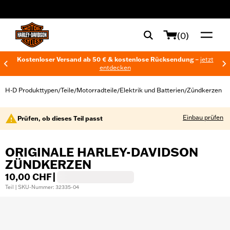
web accessibility
(0)
Kostenloser Versand ab 50 € & kostenlose Rücksendung –
jetzt
entdecken
H-D Produkttypen
Teile
Motorradteile
Elektrik und Batterien
Zündkerzen
/
/
/
/
Einbau prüfen
Prüfen, ob dieses Teil passt
ORIGINALE HARLEY-DAVIDSON
ZÜNDKERZEN
10,00 CHF
|
Teil | SKU-Nummer: 32335-04