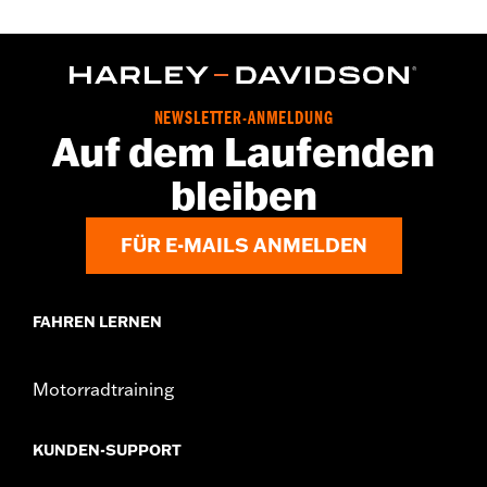
Für VRSC™ Modelle ’02–’17.
In Einheiten erhältlich:
Jeweils
In der Box:
1 Zündkerze
GARANTIE:
1 year limited warranty – Go to
www.h-
d.com/warranty
for full details
NEWSLETTER-ANMELDUNG
Auf dem Laufenden
bleiben
FÜR E-MAILS ANMELDEN
FAHREN LERNEN
Motorradtraining
KUNDEN-SUPPORT