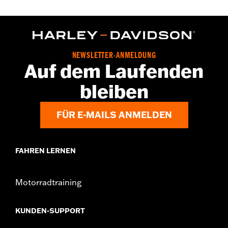
Geeignet für XG-Modelle ab ’15 und Modelle mit Milwaukee-
Eight® Motor ab ’17 (außer FLTRXRRSE ab ’25).
In Einheiten erhältlich:
Jeweils
In der Box:
1 Zündkerze
GARANTIE:
1 year limited warranty – Go to
www.h-
NEWSLETTER-ANMELDUNG
d.com/warranty
for full details
Auf dem Laufenden
bleiben
FÜR E-MAILS ANMELDEN
FAHREN LERNEN
Motorradtraining
KUNDEN-SUPPORT