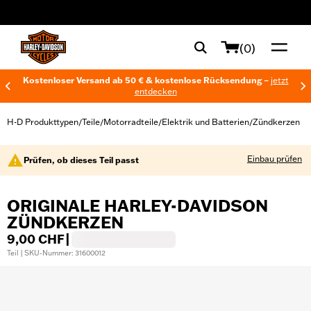
web accessibility
(0)
Kostenloser Versand ab 50 € & kostenlose Rücksendung –
jetzt
entdecken
H-D Produkttypen
Teile
Motorradteile
Elektrik und Batterien
Zündkerzen
/
/
/
/
Einbau prüfen
Prüfen, ob dieses Teil passt
ORIGINALE HARLEY-DAVIDSON
ZÜNDKERZEN
9,00 CHF
|
Teil | SKU-Nummer: 31600012