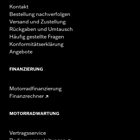
schützen.
Kontakt
In der Box:
Linke und rechte Tasche, Befestigungsteile und
Bestellung nachverfolgen
Lederschutzmittel
Versand und Zustellung
GARANTIE:
1 year limited warranty – Go to
www.h-
Rückgaben und Umtausch
d.com/warranty
for full details
Häufig gestellte Fragen
NOTIZEN:
Manche Harley-Davidson® Gepäcksysteme sind aus
Konformitätserklärung
Leder gefertigt. Feinleder oder andere natürliche
Materialien WERDEN mit der Zeit einen „Charakter”,
Angebote
z. B. durch Falten oder Abnutzung, bekommen. Das ist
normal. Eine feine, gealterte Patina und
FINANZIERUNG
charakteristische Falten sind ein Zeichen für die
extrem hohe Qualität der Materialien, die für die
Herstellung Deines Gepäcksystems verwendet
Motorradfinanzierung
wurden. Das Auftreten von Schrammen oder Flecken
auf dem Leder ist das Ergebnis der Verwendung
Finanzrechner
natürlicher Lederpaneele und sollte nicht als
Unvollkommenheit betrachtet werden. Verwende das
Harley-Davidson® Lederschutzmittel P/N 93600034,
MOTORRADWARTUNG
um Deine Investition zu schützen.
Vertragsservice