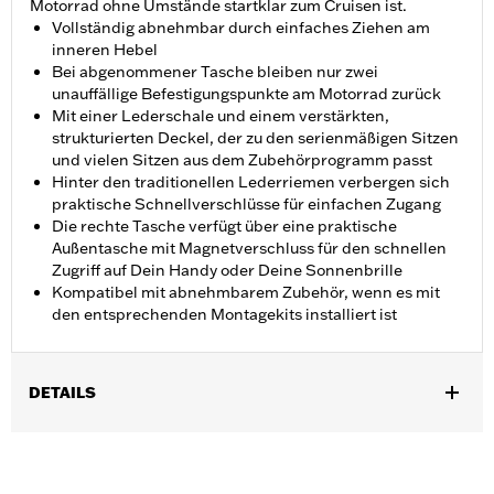
Motorrad ohne Umstände startklar zum Cruisen ist.
Vollständig abnehmbar durch einfaches Ziehen am
inneren Hebel
Bei abgenommener Tasche bleiben nur zwei
unauffällige Befestigungspunkte am Motorrad zurück
Mit einer Lederschale und einem verstärkten,
strukturierten Deckel, der zu den serienmäßigen Sitzen
und vielen Sitzen aus dem Zubehörprogramm passt
Hinter den traditionellen Lederriemen verbergen sich
praktische Schnellverschlüsse für einfachen Zugang
Die rechte Tasche verfügt über eine praktische
Außentasche mit Magnetverschluss für den schnellen
Zugriff auf Dein Handy oder Deine Sonnenbrille
Kompatibel mit abnehmbarem Zubehör, wenn es mit
den entsprechenden Montagekits installiert ist
DETAILS
Für FLS und FLSS ’11–’17 sowie FXS Modelle ’11–’13. Modelle mit
originaler seitlicher Kennzeichenhalterung erfordern das
separat erhältliche Nummernschildverlegungs-Kit P/N