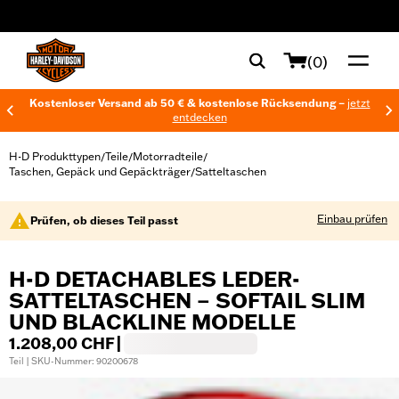
web accessibility
(0)
Kostenloser Versand ab 50 € & kostenlose Rücksendung –
jetzt
entdecken
H-D Produkttypen
Teile
Motorradteile
/
/
/
Taschen, Gepäck und Gepäckträger
Satteltaschen
/
Einbau prüfen
Prüfen, ob dieses Teil passt
H-D DETACHABLES LEDER-
SATTELTASCHEN – SOFTAIL SLIM
UND BLACKLINE MODELLE
1.208,00 CHF
|
Teil | SKU-Nummer: 90200678