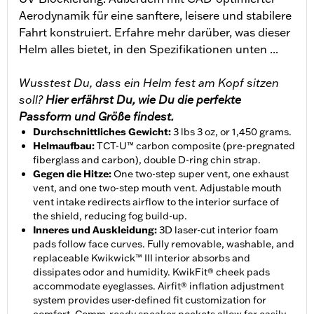
Aerodynamik für eine sanftere, leisere und stabilere
Fahrt konstruiert. Erfahre mehr darüber, was dieser
Helm alles bietet, in den Spezifikationen unten ...
Wusstest Du, dass ein Helm fest am Kopf sitzen
soll?
Hier erfährst Du, wie Du die perfekte
Passform und Größe findest.
Durchschnittliches Gewicht
:
3 lbs 3 oz, or 1,450 grams.
Helmaufbau
:
TCT-U™ carbon composite (pre-pregnated
fiberglass and carbon), double D-ring chin strap.
Gegen die Hitze
:
One two-step super vent, one exhaust
vent, and one two-step mouth vent. Adjustable mouth
vent intake redirects airflow to the interior surface of
the shield, reducing fog build-up.
Inneres und Auskleidung
:
3D laser-cut interior foam
pads follow face curves. Fully removable, washable, and
replaceable Kwikwick™ III interior absorbs and
dissipates odor and humidity. KwikFit® cheek pads
accommodate eyeglasses. Airfit® inflation adjustment
system provides user-defined fit customization for