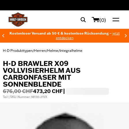
web accessibility
(0)
Kostenloser Versand ab 50 € & kostenlose Rücksendung –
jetzt
entdecken
H-D Produkttypen
Herren
Helme
Integralhelme
/
/
/
H-D BRAWLER X09
VOLLVISIERHELM AUS
CARBONFASER MIT
SONNENBLENDE
676,00 CHF
473,20 CHF
|
Teil | SKU-Nummer: 98130-21VX