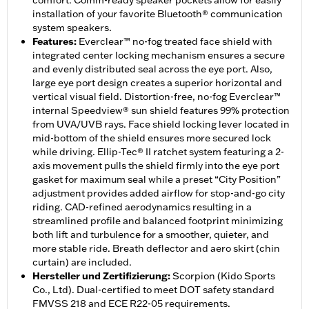
comfort. Comm-ready speaker pockets allow for easily
installation of your favorite Bluetooth® communication
system speakers.
Features
:
Everclear™ no-fog treated face shield with
integrated center locking mechanism ensures a secure
and evenly distributed seal across the eye port. Also,
large eye port design creates a superior horizontal and
vertical visual field. Distortion-free, no-fog Everclear™
internal Speedview® sun shield features 99% protection
from UVA/UVB rays. Face shield locking lever located in
mid-bottom of the shield ensures more secured lock
while driving. Ellip-Tec® II ratchet system featuring a 2-
axis movement pulls the shield firmly into the eye port
gasket for maximum seal while a preset “City Position”
adjustment provides added airflow for stop-and-go city
riding. CAD-refined aerodynamics resulting in a
streamlined profile and balanced footprint minimizing
both lift and turbulence for a smoother, quieter, and
more stable ride. Breath deflector and aero skirt (chin
curtain) are included.
Hersteller und Zertifizierung
:
Scorpion (Kido Sports
Co., Ltd). Dual-certified to meet DOT safety standard
FMVSS 218 and ECE R22-05 requirements.