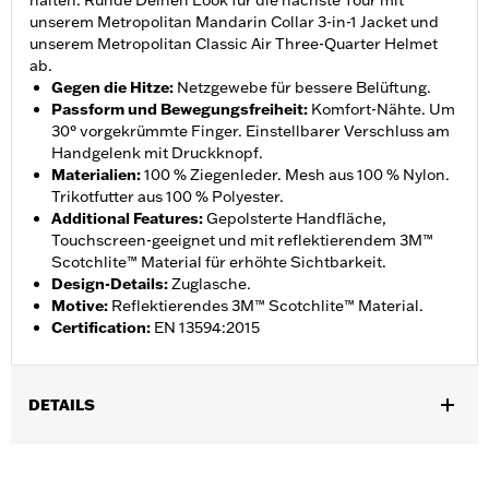
halten. Runde Deinen Look für die nächste Tour mit
unserem Metropolitan Mandarin Collar 3-in-1 Jacket und
unserem Metropolitan Classic Air Three-Quarter Helmet
ab.
Gegen die Hitze
:
Netzgewebe für bessere Belüftung.
Passform und Bewegungsfreiheit
:
Komfort-Nähte. Um
30° vorgekrümmte Finger. Einstellbarer Verschluss am
Handgelenk mit Druckknopf.
Materialien
:
100 % Ziegenleder. Mesh aus 100 % Nylon.
Trikotfutter aus 100 % Polyester.
Additional Features
:
Gepolsterte Handfläche,
Touchscreen-geeignet und mit reflektierendem 3M™
Scotchlite™ Material für erhöhte Sichtbarkeit.
Design-Details
:
Zuglasche.
Motive
:
Reflektierendes 3M™ Scotchlite™ Material.
Certification
:
EN 13594:2015
DETAILS
Geschlecht:
Herren
,
,
Funktionsmerkmale:
Touchscreen-kompatibel
Reflektierend