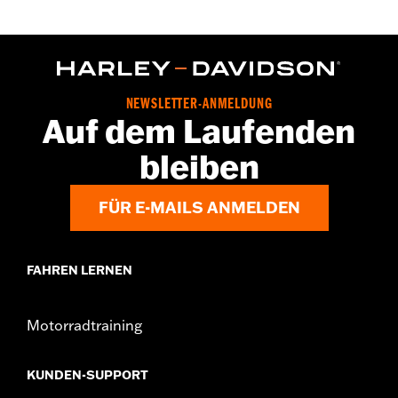
,
VorgekrÃ¼mmte Finger
Komfort-NÃ¤hte
GARANTIE:
2 Jahre beschränkte Garantie – Alle Details dazu auf
www.h-d.com/warranty
Herkunft:
Importiert
NEWSLETTER-ANMELDUNG
Auf dem Laufenden
bleiben
FÜR E-MAILS ANMELDEN
FAHREN LERNEN
Motorradtraining
KUNDEN-SUPPORT