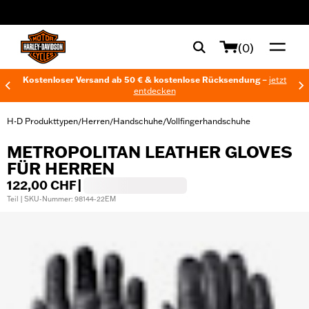
web accessibility
(0)
Kostenloser Versand ab 50 € & kostenlose Rücksendung –
jetzt
entdecken
H-D Produkttypen
Herren
Handschuhe
Vollfingerhandschuhe
/
/
/
METROPOLITAN LEATHER GLOVES
FÜR HERREN
122,00 CHF
|
Teil | SKU-Nummer: 98144-22EM