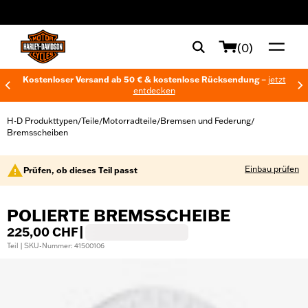
web accessibility
(0)
Kostenloser Versand ab 50 € & kostenlose Rücksendung –
jetzt
entdecken
H-D Produkttypen
Teile
Motorradteile
Bremsen und Federung
/
/
/
/
Bremsscheiben
Einbau prüfen
Prüfen, ob dieses Teil passt
POLIERTE BREMSSCHEIBE
225,00 CHF
|
Teil | SKU-Nummer: 41500106