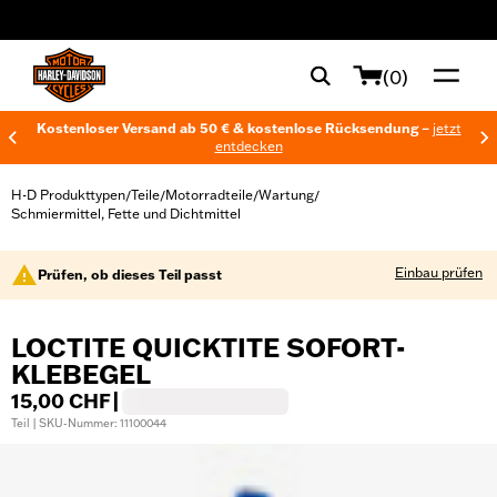
web accessibility
(0)
Kostenloser Versand ab 50 € & kostenlose Rücksendung –
jetzt
entdecken
H-D Produkttypen
Teile
Motorradteile
Wartung
/
/
/
/
Schmiermittel, Fette und Dichtmittel
Einbau prüfen
Prüfen, ob dieses Teil passt
LOCTITE QUICKTITE SOFORT-
KLEBEGEL
15,00 CHF
|
Teil | SKU-Nummer: 11100044