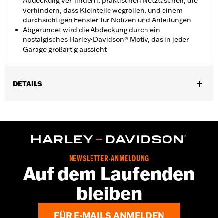
Abdeckung verhindern, praktischen Netztaschen, die
verhindern, dass Kleinteile wegrollen, und einem
durchsichtigen Fenster für Notizen und Anleitungen
Abgerundet wird die Abdeckung durch ein
nostalgisches Harley-Davidson® Motiv, das in jeder
Garage großartig aussieht
DETAILS
Für Dyna®, Softail®, Touring (außer FLTRXRRSE ab ’25) und
Trike-Modelle.
Wasserabweisend:
Nein
In Einheiten erhältlich:
Jeweils
Material:
Vinyl
NEWSLETTER-ANMELDUNG
In der Box:
Nur Abdeckung
Auf dem Laufenden
GARANTIE:
1 year limited warranty – Go to
www.h-
d.com/warranty
for full details
bleiben
NOTIZEN:
H-D® Motorradplanen sind nicht für die Verwendung
beim Transport auf einem Anhänger vorgesehen. Die
FÜR E-MAILS ANMELDEN
Verwendung von H-D® Motorradplanen während des