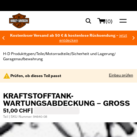
web accessibility
(0)
Kostenloser Versand ab 50 € & kostenlose Rücksendung –
jetzt
entdecken
H-D Produkttypen
Teile
Motorradteile
Sicherheit und Lagerung
/
/
/
/
Garagenaufbewahrung
Einbau prüfen
Prüfen, ob dieses Teil passt
KRAFTSTOFFTANK-
WARTUNGSABDECKUNG – GROSS
51,00 CHF
|
Teil | SKU-Nummer: 94640-08