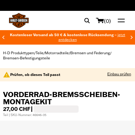
web accessibility
(0)
Kostenloser Versand ab 50 € & kostenlose Rücksendung –
jetzt
entdecken
H-D Produkttypen
Teile
Motorradteile
Bremsen und Federung
/
/
/
/
Bremsen-Befestigungsteile
Einbau prüfen
Prüfen, ob dieses Teil passt
VORDERRAD-BREMSSCHEIBEN-
MONTAGEKIT
27,00 CHF
|
Teil | SKU-Nummer: 46646-05