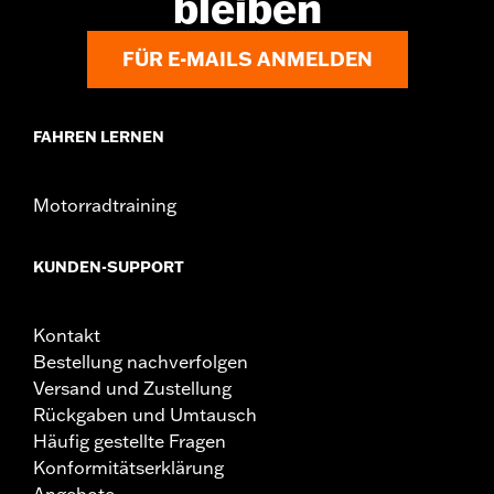
bleiben
In der Box:
Linkes und rechtes Trittbrett und
Installationsanleitung
FÜR E-MAILS ANMELDEN
FAHREN LERNEN
Motorradtraining
KUNDEN-SUPPORT
Kontakt
Bestellung nachverfolgen
Versand und Zustellung
Rückgaben und Umtausch
Häufig gestellte Fragen
Konformitätserklärung
Angebote