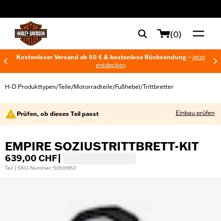
web accessibility
(0)
Kostenloser Versand ab 50 € & kostenlose Rücksendung –
jetzt
entdecken
H-D Produkttypen
Teile
Motorradteile
Fußhebel
Trittbretter
/
/
/
/
Einbau prüfen
Prüfen, ob dieses Teil passt
EMPIRE SOZIUSTRITTBRETT-KIT
639,00 CHF
|
Teil | SKU-Nummer: 50501952