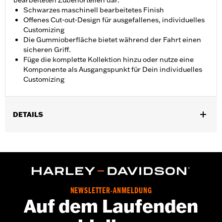
bearbeiteten Zubehörteilen dar.
Schwarzes maschinell bearbeitetes Finish
Offenes Cut-out-Design für ausgefallenes, individuelles
Customizing
Die Gummioberfläche bietet während der Fahrt einen
sicheren Griff.
Füge die komplette Kollektion hinzu oder nutze eine
Komponente als Ausgangspunkt für Dein individuelles
Customizing
DETAILS
Geeignet für Dyna® von ’06 bis ’17, Softail® ab ’00 (außer FXFB,
FXFBS und FXDRS) und Touring Modelle ab ’86 (außer
FLTRXRRSE ab ’25), ausgestattet mit Soziustrittbretthaltern.
Nicht für Trike Modelle.
Installationsanleitung
Kollektion:
Empire
NEWSLETTER-ANMELDUNG
Auf dem Laufenden
Fahrerposition:
Sozius
In Einheiten erhältlich:
Paar