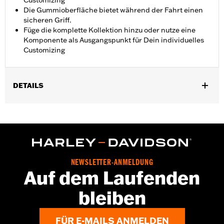
Customizing
Die Gummioberfläche bietet während der Fahrt einen
sicheren Griff.
Füge die komplette Kollektion hinzu oder nutze eine
Komponente als Ausgangspunkt für Dein individuelles
Customizing
DETAILS
Für Soziusposition an allen Touring Modellen (außer
FLTRXRRSE ab ’25) mit Soziusfußrasten aus dem Original- oder
Zubehörprogramm. Für Modelle mit Solo-Sitz ist der separate
Kauf von Soziusfußrastenhalterungen erforderlich.
Installationsanleitung
Kollektion:
Empire
NEWSLETTER-ANMELDUNG
Auf dem Laufenden
Fahrerposition:
Sozius
In Einheiten erhältlich:
Paar
bleiben
In der Box:
Linke und rechte Fußraste und Installationsanleitung
FÜR E-MAILS ANMELDEN