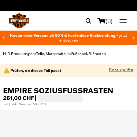
web accessibility
(0)
Kostenloser Versand ab 50 € & kostenlose Rücksendung –
jetzt
entdecken
H-D Produkttypen
Teile
Motorradteile
Fußhebel
Fußrasten
/
/
/
/
Einbau prüfen
Prüfen, ob dieses Teil passt
EMPIRE SOZIUSFUSSRASTEN
261,00 CHF
|
Teil | SKU-Nummer: 50502111