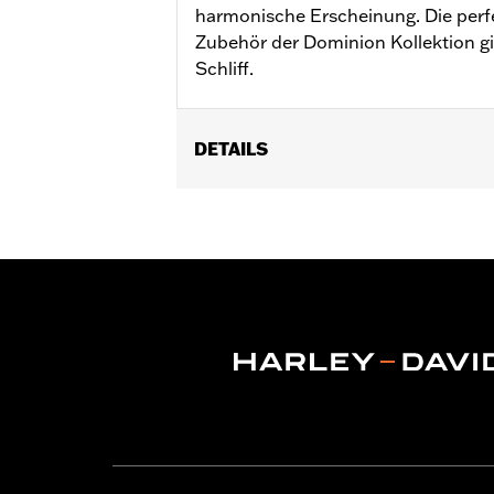
harmonische Erscheinung. Die per
Zubehör der Dominion Kollektion gib
Schliff.
DETAILS
Für Dyna® ’06–’17 und Softail Modell
XL1200CX, XL1200X, XL883N), FXD ’9
und FLSTN ’90–’17 sowie FLSTC Modell
Installationsanleitung
Kollektion:
Dominion
In Einheiten erhältlich:
Paar
In der Box:
2 Abdeckungen für die obe
GARANTIE:
1 year limited warranty – 