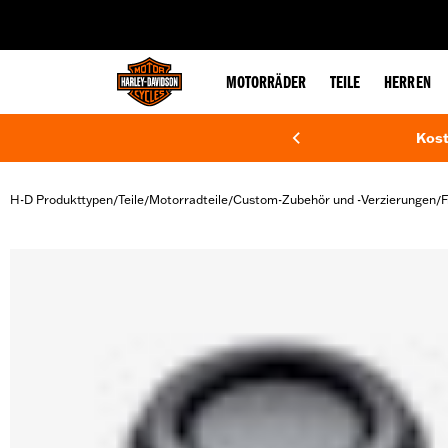
web accessibility
MOTORRÄDER
TEILE
HERREN
Kost
H-D Produkttypen
Teile
Motorradteile
Custom-Zubehör und -Verzierungen
F
/
/
/
/