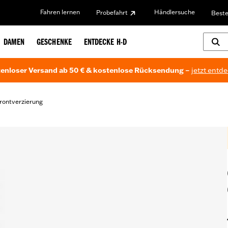
Fahren lernen
Händlersuche
Probefahrt
Beste
DAMEN
GESCHENKE
ENTDECKE H-D
enloser Versand ab 50 € & kostenlose Rücksendung –
jetzt entd
rontverzierung