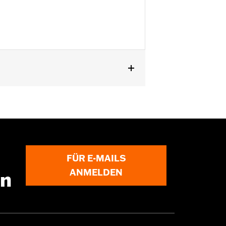
ST). Auch für XL ’88–’13 (außer
FLS, FLSS, FLSTF, FLSTFB, FLSTFBS
FÜR E-MAILS
nleitung
ANMELDEN
en