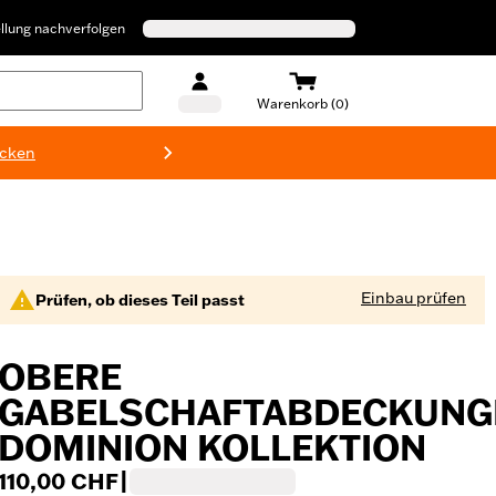
llung nachverfolgen
Warenkorb (0)
ecken
Harley-D
Einbau prüfen
Prüfen, ob dieses Teil passt
OBERE
GABELSCHAFTABDECKUNG
DOMINION KOLLEKTION
110,00 CHF
|