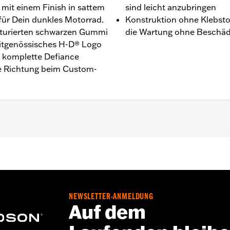
mit einem Finish in sattem
sind leicht anzubringen
für Dein dunkles Motorrad.
Konstruktion ohne Klebsto
kturierten schwarzen Gummi
die Wartung ohne Beschä
zeitgenössisches H-D® Logo
e komplette Defiance
che Richtung beim Custom-
6, FLSTSE ’11–’12, FLSTNSE ’14–’15, FXSBSE ’13–’14, FXSE ’1
NEWSLETTER-ANMELDUNG
oll
Auf dem
iff