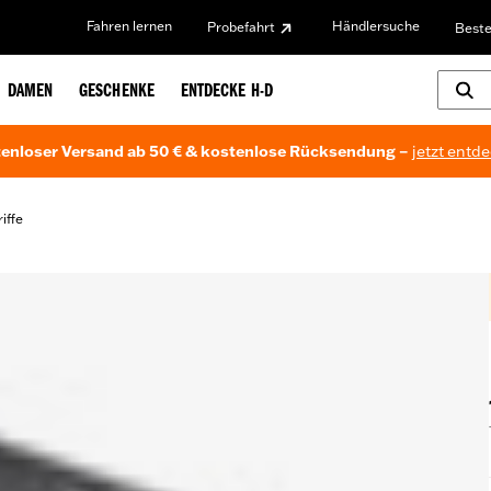
Fahren lernen
Händlersuche
Probefahrt
Beste
DAMEN
GESCHENKE
ENTDECKE H-D
enloser Versand ab 50 € & kostenlose Rücksendung –
jetzt entd
iffe