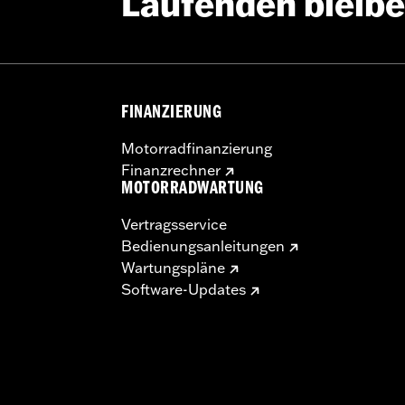
Laufenden bleib
Go to
www.h-d.com/warranty
for full details
FINANZIERUNG
Motorradfinanzierung
Finanzrechner
MOTORRADWARTUNG
Vertragsservice
Bedienungsanleitungen
Wartungspläne
Software-Updates