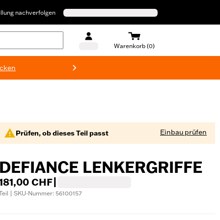
llung nachverfolgen
Warenkorb (0)
ecken
Harley-D
Einbau prüfen
Prüfen, ob dieses Teil passt
DEFIANCE LENKERGRIFFE
181,00 CHF
|
Teil | SKU-Nummer: 56100157