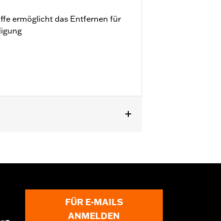
ffe ermöglicht das Entfernen für
digung
6–’17, sowie Touring (außer FLTRXSE ab
FÜR E-MAILS
ANMELDEN