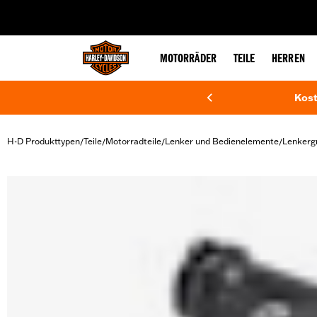
web accessibility
MOTORRÄDER
TEILE
HERREN
Kost
H-D Produkttypen
Teile
Motorradteile
Lenker und Bedienelemente
Lenkergr
/
/
/
/