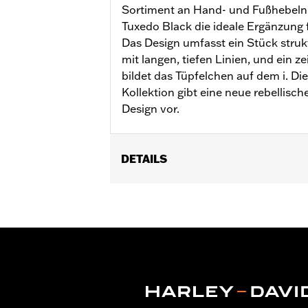
Sortiment an Hand- und Fußhebeln 
Tuxedo Black die ideale Ergänzung 
Das Design umfasst ein Stück stru
mit langen, tiefen Linien, und ein 
bildet das Tüpfelchen auf dem i. Di
Kollektion gibt eine neue rebellis
Design vor.
DETAILS
Für Dyna FXDLS ’16–’17, Softail ab ’1
’18) und Trike Modelle ab ’08.
Installationsanleitung
Kollektion:
Defiance
Durchmesser:
1.5
Maßeinheit Materialdurchmesser:
Z
In Einheiten erhältlich:
Paar
In der Box:
Linker und rechter Handgr