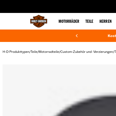
web accessibility
MOTORRÄDER
TEILE
HERREN
Kost
H-D Produkttypen
Teile
Motorradteile
Custom-Zubehör und -Verzierungen
T
/
/
/
/