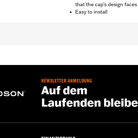
that the cap’s design faces
Easy to install
FXD und FXDX ab ’04, FXDC ’05-’06 und FXDSE ’07), Softai
 ab ’21, FLHXST und FLTRXST ab ’22 sowie Freewheeler® Mo
kabelten Tankdeckeln. Bei Verwendung an FXSBSE ’13–’14 
rring abgenommen werden.
NEWSLETTER-ANMELDUNG
Auf dem
Laufenden bleib