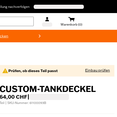
llung nachverfolgen
Warenkorb (0)
ecken
Harley-D
Einbau prüfen
Prüfen, ob dieses Teil passt
CUSTOM-TANKDECKEL
64,00 CHF
|
Teil | SKU-Nummer: 61100093B