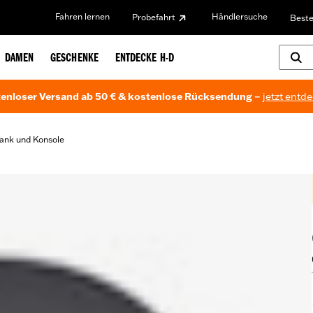
Fahren lernen
Händlersuche
Probefahrt
Beste
DAMEN
GESCHENKE
ENTDECKE H-D
enloser Versand ab 50 € & kostenlose Rücksendung –
jetzt entd
ank und Konsole