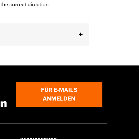
 the correct direction
l® ab ’00 (außer FXSTD und FXSTSSE),
delle ab ’15. Nicht für Modelle mit
sowie FLHXSE und FLTRXSE ’21–’22
FÜR E-MAILS
ANMELDEN
en