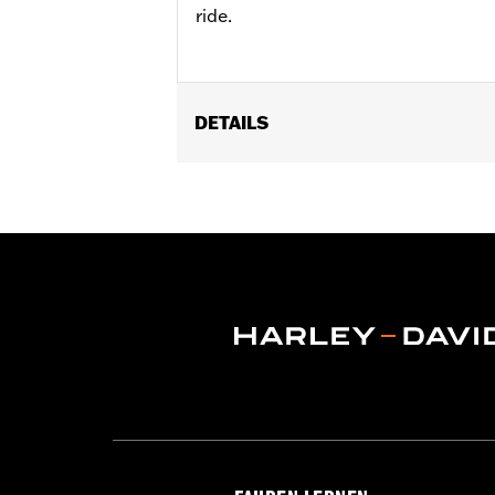
ride.
DETAILS
Für XL ab ’92, Dyna® ’92-’17 (außer 
Road King® ab ’94, FLHXS und FLTRXS
originalen verschließbaren oder ver
muss der bündige, serienmäßige Zie
In Einheiten erhältlich:
Jeweils
In der Box:
Nur Tankdeckel