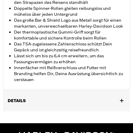
den Strapazen des Reisens standhält
Doppelte Spinner-Rollen gleiten reibungslos und
mühelos über jeden Untergrund
Das große Bar & Shield Logo aus Metall sorgt für einen
markanten, unverwechselbaren Harley-Davidson Look
Der thermoplastische Gummi-Griff sorgt für
komfortable und sichere Kontrolle beim Rollen
Das TSA-zugelassene Zahlenschloss schützt Dein
Gepäck und ist gleichzeitig reisefreundlich
Lässt sich um bis zu 6,4 cm erweitern, um das
Fassungsvermögen zu erhöhen
Innenfächer mit Reißverschluss und Futter mit
Branding helfen Dir, Deine Ausrüstung übersichtlich zu
verstauen
DETAILS
Geschlecht:
Unisex
Funktionsmerkmale:
Medium Check-In
Dimension Description:
71,1 cm x 43,2 cm x 27,9 cm