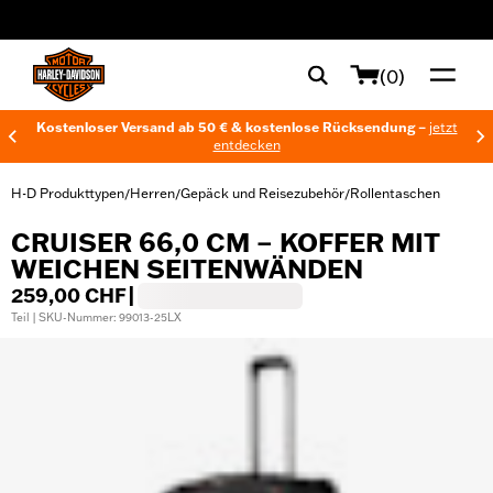
web accessibility
(0)
Kostenloser Versand ab 50 € & kostenlose Rücksendung –
jetzt
entdecken
H-D Produkttypen
Herren
Gepäck und Reisezubehör
Rollentaschen
/
/
/
CRUISER 66,0 CM – KOFFER MIT
WEICHEN SEITENWÄNDEN
259,00 CHF
|
Teil | SKU-Nummer: 99013-25LX