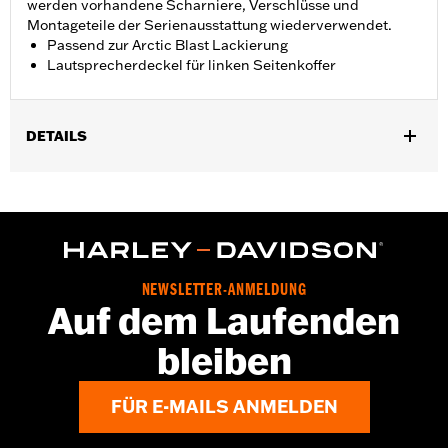
werden vorhandene Scharniere, Verschlüsse und
Montageteile der Serienausstattung wiederverwendet.
Passend zur Arctic Blast Lackierung
Lautsprecherdeckel für linken Seitenkoffer
DETAILS
Für Touring Modelle zwischen ’14 und ’24, die mit Harley-
Davidson® Audio powered by Rockford Fosgate® oder Boom!®
Audio Seitenkofferlautsprechern ausgestattet sind. Nicht für
FLHXSE und FLTRXSE ab ’23 sowie FLHX, FLTRX und
FLTRXSTSE Modelle ab ’24.
Installationsanleitung
NEWSLETTER-ANMELDUNG
Additional Colors Available
Auf dem Laufenden
Separat erhältlich:
Kit für den Seitenkofferlautsprecher
bleiben
In Einheiten erhältlich:
Jeweils
In der Box:
Nur Lautsprecherdeckel für linken Seitenkoffer
FÜR E-MAILS ANMELDEN