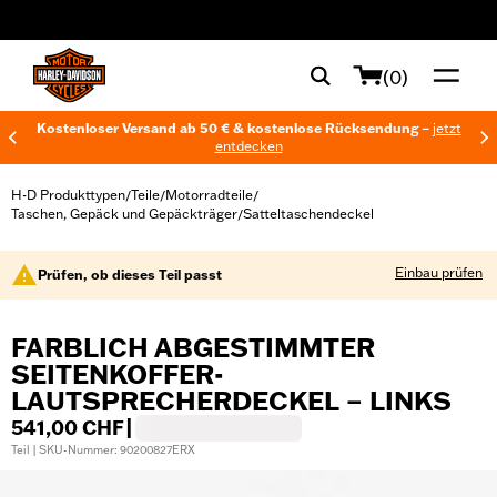
web accessibility
(0)
Kostenloser Versand ab 50 € & kostenlose Rücksendung –
jetzt
entdecken
H-D Produkttypen
Teile
Motorradteile
/
/
/
Taschen, Gepäck und Gepäckträger
Satteltaschendeckel
/
Einbau prüfen
Prüfen, ob dieses Teil passt
FARBLICH ABGESTIMMTER
SEITENKOFFER-
LAUTSPRECHERDECKEL – LINKS
541,00 CHF
|
Teil | SKU-Nummer: 90200827ERX