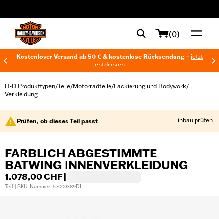
web accessibility
(0)
Kostenloser Versand ab 50 € & kostenlose Rücksendung –
jetzt
entdecken
H-D Produkttypen
Teile
Motorradteile
Lackierung und Bodywork
/
/
/
/
Verkleidung
Einbau prüfen
Prüfen, ob dieses Teil passt
FARBLICH ABGESTIMMTE
BATWING INNENVERKLEIDUNG
1.078,00 CHF
|
Teil | SKU-Nummer: 57000389DH