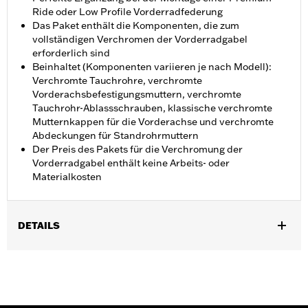
Ride oder Low Profile Vorderradfederung
Das Paket enthält die Komponenten, die zum
vollständigen Verchromen der Vorderradgabel
erforderlich sind
Beinhaltet (Komponenten variieren je nach Modell):
Verchromte Tauchrohre, verchromte
Vorderachsbefestigungsmuttern, verchromte
Tauchrohr-Ablassschrauben, klassische verchromte
Mutternkappen für die Vorderachse und verchromte
Abdeckungen für Standrohrmuttern
Der Preis des Pakets für die Verchromung der
Vorderradgabel enthält keine Arbeits- oder
Materialkosten
DETAILS
Geeignet für Touring Modelle von ’14 bis ’25 (außer FLHXSE und
FLTRXSE ab ’23, FLHX und FLTRX ab ’24, FLTRXSTSE ’24 sowie
FLHXU und FLTRXRRSE ab ’25).
In Einheiten erhältlich:
Jeweils