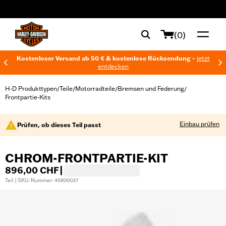
web accessibility
(0)
Kostenloser Versand ab 50 € & kostenlose Rücksendung –
jetzt
entdecken
H-D Produkttypen
Teile
Motorradteile
Bremsen und Federung
/
/
/
/
Frontpartie-Kits
Einbau prüfen
Prüfen, ob dieses Teil passt
CHROM-FRONTPARTIE-KIT
896,00 CHF
|
Teil | SKU-Nummer: 45800037