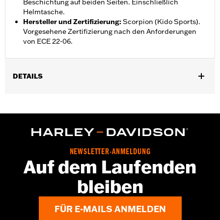
Beschichtung auf beiden Seiten. Einschließlich
Helmtasche.
Hersteller und Zertifizierung
:
Scorpion (Kido Sports).
Vorgesehene Zertifizierung nach den Anforderungen
von ECE 22-06.
DETAILS
Geschlecht:
Unisex
,
Funktionsmerkmale:
Herausnehmbares Futter
FeuchtigkeitsabfÃ¼hrend
GARANTIE:
2 Jahre beschränkte Garantie – Alle Details dazu auf
www.h-d.com/warranty
NEWSLETTER-ANMELDUNG
Herkunft:
Importiert
Auf dem Laufenden
bleiben
FÜR E-MAILS ANMELDEN