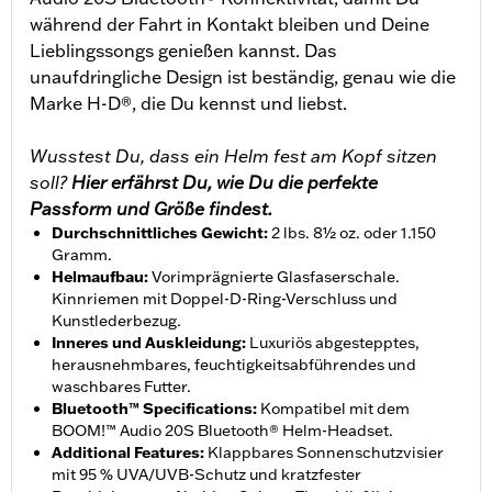
während der Fahrt in Kontakt bleiben und Deine
Lieblingssongs genießen kannst. Das
unaufdringliche Design ist beständig, genau wie die
Marke H-D®, die Du kennst und liebst.
Wusstest Du, dass ein Helm fest am Kopf sitzen
soll?
Hier erfährst Du, wie Du die perfekte
Passform und Größe findest.
Durchschnittliches Gewicht
:
2 lbs. 8½ oz. oder 1.150
Gramm.
Helmaufbau
:
Vorimprägnierte Glasfaserschale.
Kinnriemen mit Doppel-D-Ring-Verschluss und
Kunstlederbezug.
Inneres und Auskleidung
:
Luxuriös abgestepptes,
herausnehmbares, feuchtigkeitsabführendes und
waschbares Futter.
Bluetooth™ Specifications
:
Kompatibel mit dem
BOOM!™ Audio 20S Bluetooth® Helm-Headset.
Additional Features
:
Klappbares Sonnenschutzvisier
mit 95 % UVA/UVB-Schutz und kratzfester