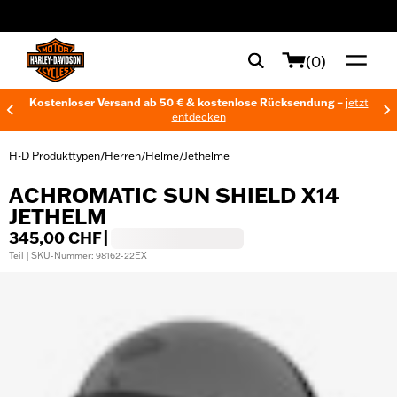
web accessibility
(0)
Kostenloser Versand ab 50 € & kostenlose Rücksendung –
jetzt
entdecken
H-D Produkttypen
Herren
Helme
Jethelme
/
/
/
ACHROMATIC SUN SHIELD X14
JETHELM
345,00 CHF
|
Teil | SKU-Nummer: 98162-22EX