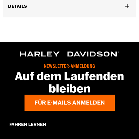
DETAILS
Geschlecht:
Unisex
Funktionsmerkmale:
Leicht
GARANTIE:
2 Jahre beschränkte Garantie – Auf
www.h-
d.com/warranty
findet man alle Details
Herkunft:
Importiert
NEWSLETTER-ANMELDUNG
Auf dem Laufenden
bleiben
FÜR E-MAILS ANMELDEN
FAHREN LERNEN