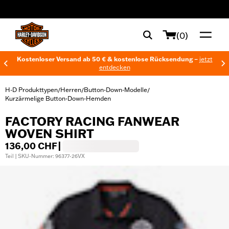
web accessibility
(0)
Kostenloser Versand ab 50 € & kostenlose Rücksendung –
jetzt
entdecken
H-D Produkttypen
Herren
Button-Down-Modelle
/
/
/
Kurzärmelige Button-Down-Hemden
FACTORY RACING FANWEAR
WOVEN SHIRT
136,00 CHF
|
Teil | SKU-Nummer: 96377-26VX