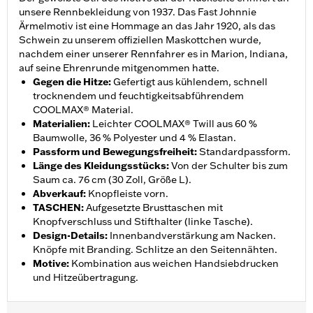
unsere Rennbekleidung von 1937. Das Fast Johnnie
Ärmelmotiv ist eine Hommage an das Jahr 1920, als das
Schwein zu unserem offiziellen Maskottchen wurde,
nachdem einer unserer Rennfahrer es in Marion, Indiana,
auf seine Ehrenrunde mitgenommen hatte.
Gegen die Hitze
:
Gefertigt aus kühlendem, schnell
trocknendem und feuchtigkeitsabführendem
COOLMAX® Material.
Materialien
:
Leichter COOLMAX® Twill aus 60 %
Baumwolle, 36 % Polyester und 4 % Elastan.
Passform und Bewegungsfreiheit
:
Standardpassform.
Länge des Kleidungsstücks
:
Von der Schulter bis zum
Saum ca. 76 cm (30 Zoll, Größe L).
Abverkauf
:
Knopfleiste vorn.
TASCHEN
:
Aufgesetzte Brusttaschen mit
Knopfverschluss und Stifthalter (linke Tasche).
Design-Details
:
Innenbandverstärkung am Nacken.
Knöpfe mit Branding. Schlitze an den Seitennähten.
Motive
:
Kombination aus weichen Handsiebdrucken
und Hitzeübertragung.