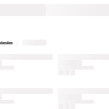
|
sblenden