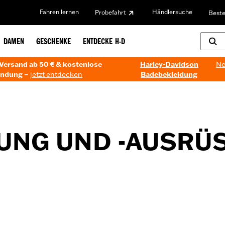
Fahren lernen
Händlersuche
Probefahrt
Beste
DAMEN
GESCHENKE
ENTDECKE H-D
Versand ab 50 € & kostenlose
Harley-Davidson
Ne
ndung –
jetzt entdecken
Badebekleidung
UNG UND -AUSRÜ