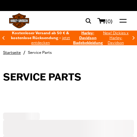
web accessibility
(0)
Kostenloser Versand ab 50 € &
Harley-
New! Dickies x
kostenlose Rücksendung –
jetzt
Davidson
Harley-
entdecken
Badebekleidung
Davidson
/
Startseite
Service Parts
SERVICE PARTS