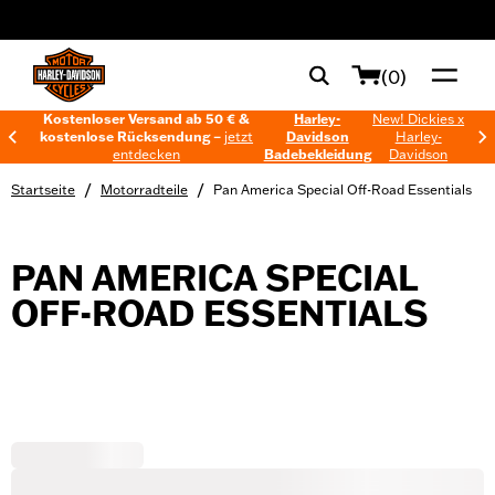
web accessibility
(0)
Kostenloser Versand ab 50 € &
Harley-
New! Dickies x
kostenlose Rücksendung –
jetzt
Davidson
Harley-
entdecken
Badebekleidung
Davidson
/
/
Startseite
Motorradteile
Pan America Special Off-Road Essentials
PAN AMERICA SPECIAL
OFF-ROAD ESSENTIALS