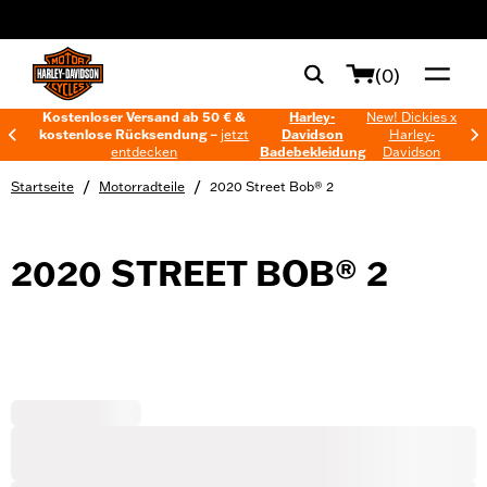
web accessibility
(0)
Kostenloser Versand ab 50 € &
Harley-
New! Dickies x
kostenlose Rücksendung –
jetzt
Davidson
Harley-
entdecken
Badebekleidung
Davidson
/
/
Startseite
Motorradteile
2020 Street Bob® 2
2020 STREET BOB® 2