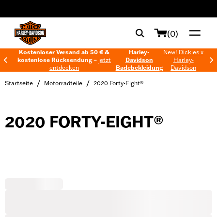
web accessibility
(0)
Kostenloser Versand ab 50 € &
Harley-
New! Dickies x
kostenlose Rücksendung –
jetzt
Davidson
Harley-
entdecken
Badebekleidung
Davidson
/
/
Startseite
Motorradteile
2020 Forty-Eight®
2020 FORTY-EIGHT®